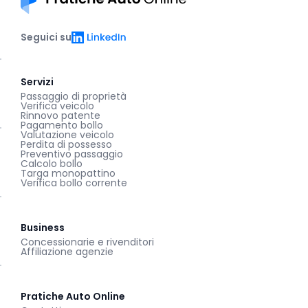
Pratiche auto online
LinkedIn
Seguici su
Servizi
Passaggio di proprietà
Verifica veicolo
Rinnovo patente
Pagamento bollo
Valutazione veicolo
Perdita di possesso
Preventivo passaggio
Calcolo bollo
Targa monopattino
Verifica bollo corrente
Business
Concessionarie e rivenditori
Affiliazione agenzie
Pratiche Auto Online