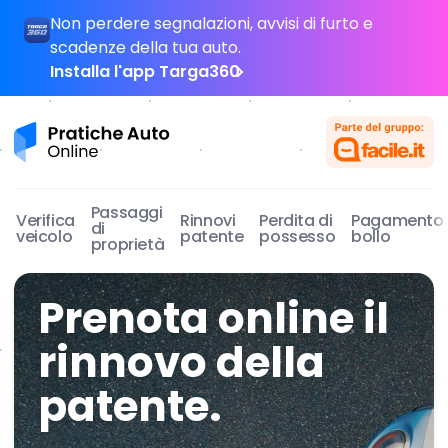
Skip to content
Non perdere segnalazioni, avvisi di furto e
scadenze della tua auto.
Installa l'app Targa360
Pratiche Auto Online
Passaggi
Verifica
Rinnovi
Perdita di
Pagamento
di
veicolo
patente
possesso
bollo
proprietà
Prenota online il
rinnovo della
patente.