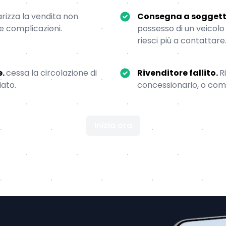
rizza la vendita non
Consegna a soggetto
re complicazioni.
possesso di un veicolo
riesci più a contattare
e.
cessa la circolazione di
Rivenditore fallito.
R
iato.
concessionario, o comme
Inizia ora