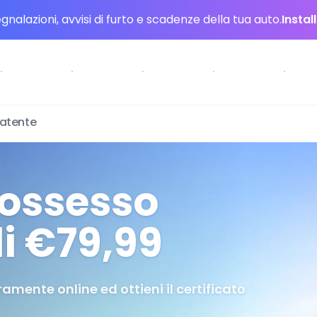
nalazioni, avvisi di furto e scadenze della tua auto.
Instal
patente
possesso
li €79,99
amente online ed ottieni il certificato