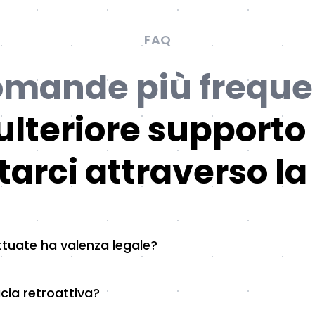
FAQ
mande più freque
ulteriore supporto
tarci attraverso la 
ttuate ha valenza legale?
cia retroattiva?