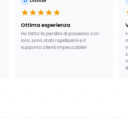
D
Davide
Ottima esperienza
V
Ho fatto la perdita di possesso con
H
loro, sono stati rapidissimi e il
m
supporto clienti impeccabile!
v
s
r
B