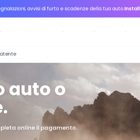
nalazioni, avvisi di furto e scadenze della tua auto.
Instal
patente
o auto o
.
mpleta online il pagamento.