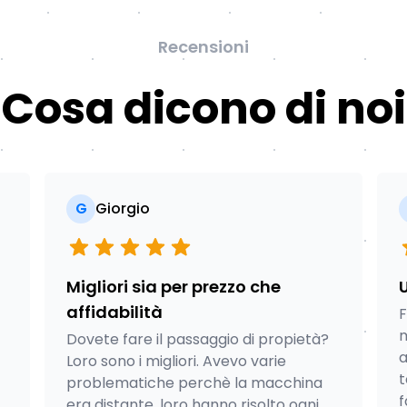
Recensioni
Cosa dicono di noi
G
Giorgio
Migliori sia per prezzo che
affidabilità
F
m
Dovete fare il passaggio di propietà?
a
Loro sono i migliori. Avevo varie
t
problematiche perchè la macchina
f
era distante, loro hanno risolto ogni