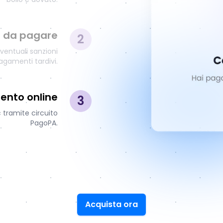
o da pagare
2
eventuali sanzioni
agamenti tardivi.
ento online
3
 tramite circuito
PagoPA.
Acquista ora