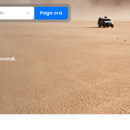
lo
Paga ora
econdi.