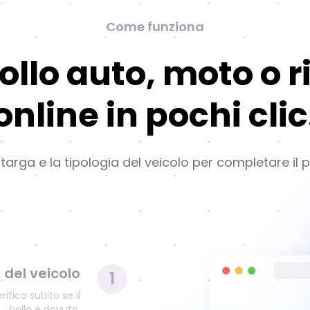
Come funziona
bollo auto, moto o 
online in pochi clic
a targa e la tipologia del veicolo per completare i
i del veicolo
1
rifica subito se il
bollo è dovuto.