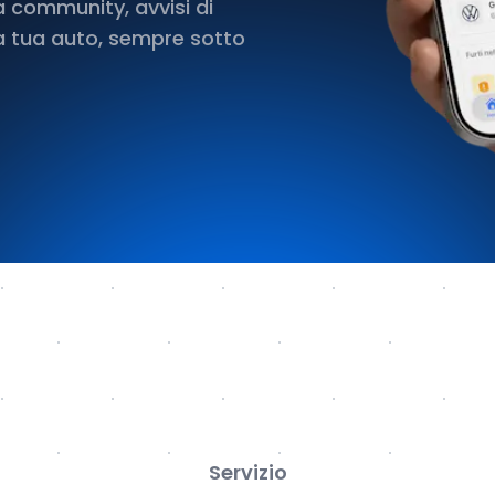
a community, avvisi di
a tua auto, sempre sotto
Servizio