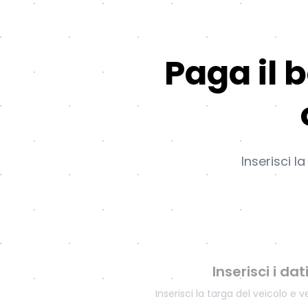
Paga il 
Inserisci l
Inserisci i dat
Inserisci la targa del veicolo e ve