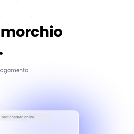
rimorchio
.
l pagamento.