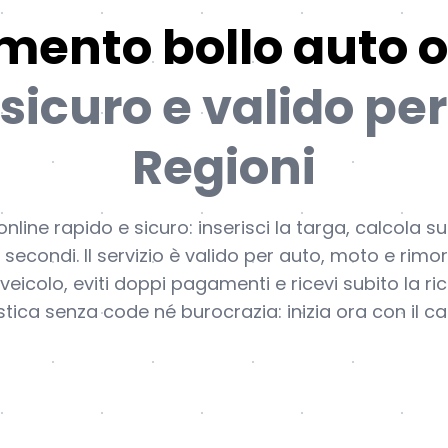
ento bollo auto o
sicuro e valido per
Regioni
ine rapido e sicuro: inserisci la targa, calcola su
secondi. Il servizio è valido per auto, moto e rimor
 veicolo, eviti doppi pagamenti e ricevi subito la ric
tica senza code né burocrazia: inizia ora con il cal