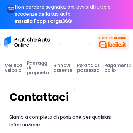
Skip to content
Non perdere segnalazioni, avvisi di furto e
scadenze della tua auto.
Installa l'app Targa360
Pratiche Auto Online
Passaggi
Verifica
Rinnovi
Perdita di
Pagamento
di
veicolo
patente
possesso
bollo
proprietà
Contattaci
Siamo a completa disposizione per qualsiasi
informazione.