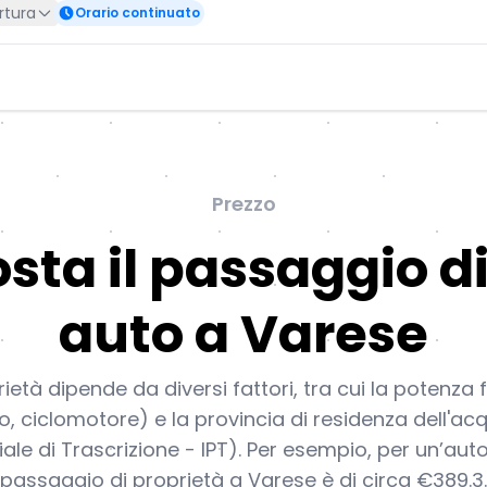
rtura
Orario continuato
Prezzo
sta il passaggio di
auto a Varese
ietà dipende da diversi fattori, tra cui la potenza 
to, ciclomotore) e la provincia di residenza dell'acq
iale di Trascrizione - IPT). Per esempio, per un’aut
passaggio di proprietà a Varese è di circa €389.3.