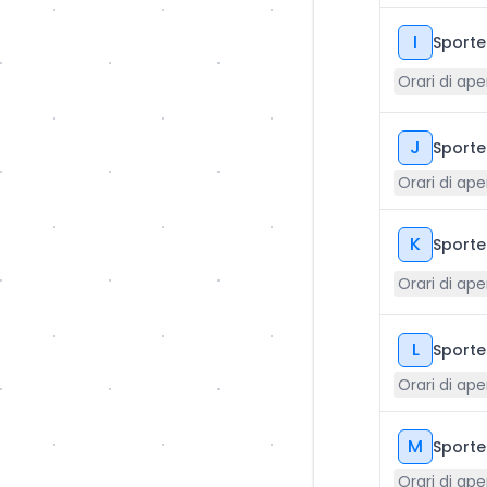
I
Sportel
Orari di ape
J
Sporte
Orari di ape
K
Sporte
Orari di ape
L
Sportel
Orari di ape
M
Sporte
Orari di ape