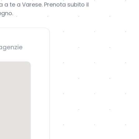
 a te a Varese. Prenota subito il
egno.
 agenzie