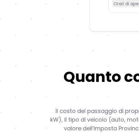
Orari di ape
Quanto co
Il costo del passaggio di propr
kW), il tipo di veicolo (auto, mo
valore dell’Imposta Provinc