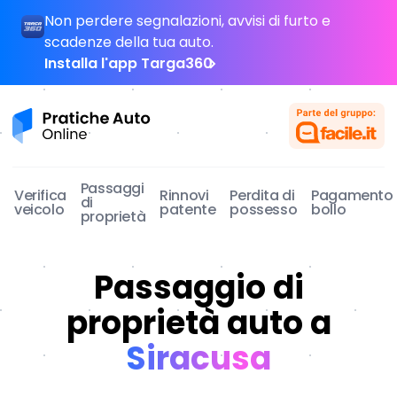
Non perdere segnalazioni, avvisi di furto e
scadenze della tua auto.
Installa l'app Targa360
Pratiche Auto Online
Passaggi
Verifica
Rinnovi
Perdita di
Pagamento
di
veicolo
patente
possesso
bollo
proprietà
Passaggio di
proprietà auto a
Siracusa