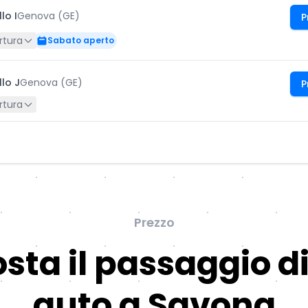
lo I
Genova (GE)
P
rtura
Sabato aperto
llo J
Genova (GE)
P
rtura
Prezzo
sta il passaggio di
auto a Savona