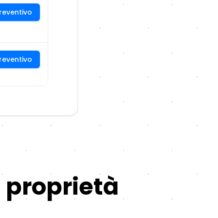
reventivo
reventivo
 proprietà