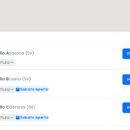
llo A
Savona (SV)
P
rtura
llo B
Loano (SV)
P
rtura
Sabato aperto
llo C
Genova (GE)
P
rtura
Sabato aperto