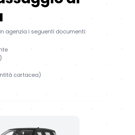
a
in agenzia i seguenti documenti:
nte
)
entità cartacea)