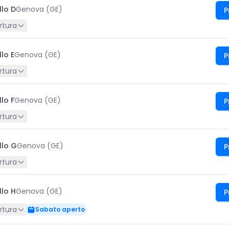
llo D
Genova (GE)
P
rtura
lo E
Genova (GE)
P
rtura
lo F
Genova (GE)
P
rtura
llo G
Genova (GE)
P
rtura
llo H
Genova (GE)
P
rtura
Sabato aperto