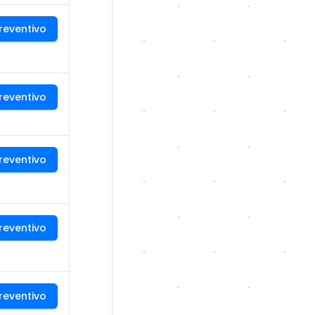
reventivo
reventivo
reventivo
reventivo
reventivo