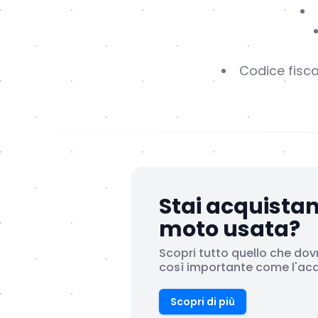
Codice fisca
Stai acquista
moto usata?
Scopri tutto quello che dov
così importante come l'acqu
Scopri di più