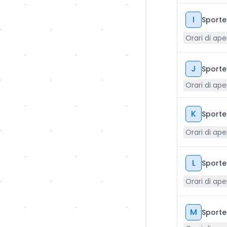
I
Sportel
Orari di ape
J
Sporte
Orari di ape
K
Sporte
Orari di ape
L
Sportel
Orari di ape
M
Sporte