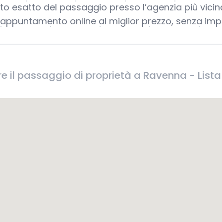
sto esatto del passaggio presso l’agenzia più vici
o appuntamento online al miglior prezzo, senza im
e il passaggio di proprietà a Ravenna - List