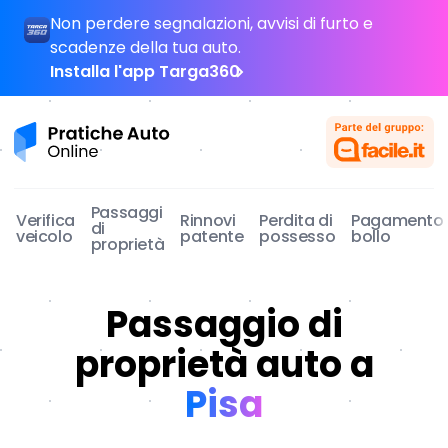
Non perdere segnalazioni, avvisi di furto e
scadenze della tua auto.
Installa l'app Targa360
Pratiche Auto Online
Passaggi
Verifica
Rinnovi
Perdita di
Pagamento
di
veicolo
patente
possesso
bollo
proprietà
Passaggio di
proprietà auto a
Pisa