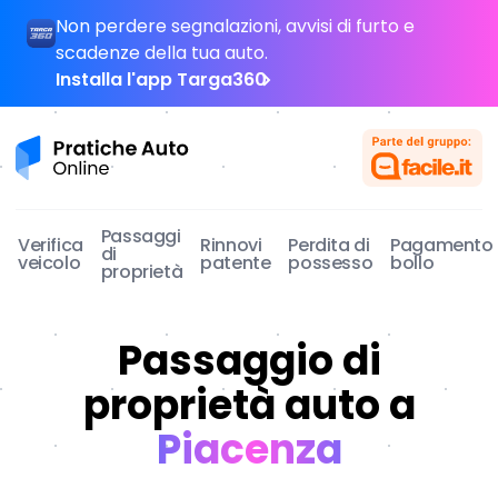
Non perdere segnalazioni, avvisi di furto e
scadenze della tua auto.
Installa l'app Targa360
Pratiche Auto Online
Passaggi
Verifica
Rinnovi
Perdita di
Pagamento
di
veicolo
patente
possesso
bollo
proprietà
Passaggio di
proprietà auto a
Piacenza