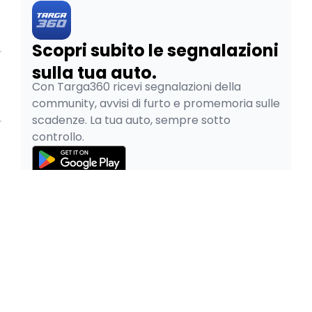
Scopri subito le segnalazioni
sulla tua auto.
Con Targa360 ricevi segnalazioni della
community, avvisi di furto e promemoria sulle
scadenze. La tua auto, sempre sotto
controllo.
© 2026
Pao SRL - P.IVA 05334480265
Privacy Policy
Cookie Policy
Termini e Condizioni
Pratiche Auto Online è parte del gruppo
|
Facile.it