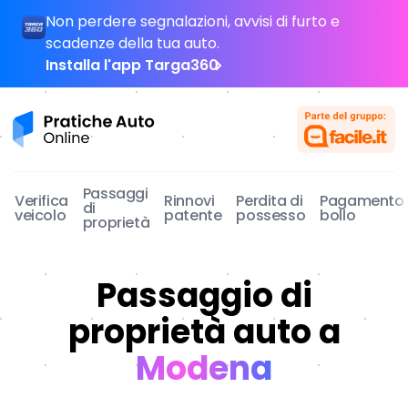
Non perdere segnalazioni, avvisi di furto e
scadenze della tua auto.
Installa l'app Targa360
Pratiche Auto Online
Passaggi
Verifica
Rinnovi
Perdita di
Pagamento
di
veicolo
patente
possesso
bollo
proprietà
Passaggio di
proprietà auto a
Modena