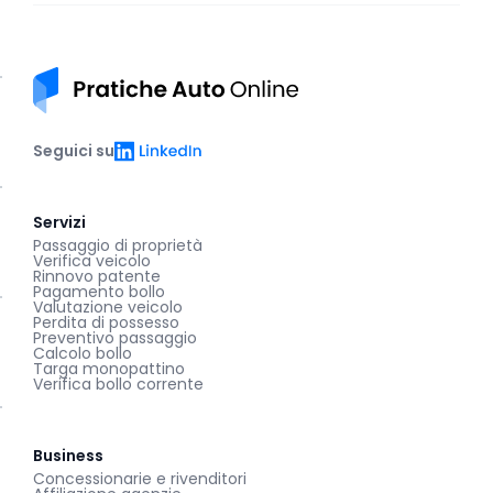
Pratiche auto online
LinkedIn
Seguici su
Servizi
Passaggio di proprietà
Verifica veicolo
Rinnovo patente
Pagamento bollo
Valutazione veicolo
Perdita di possesso
Preventivo passaggio
Calcolo bollo
Targa monopattino
Verifica bollo corrente
Business
Concessionarie e rivenditori