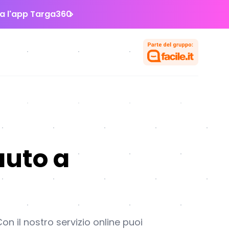
la l'app Targa360
auto a
n il nostro servizio online puoi