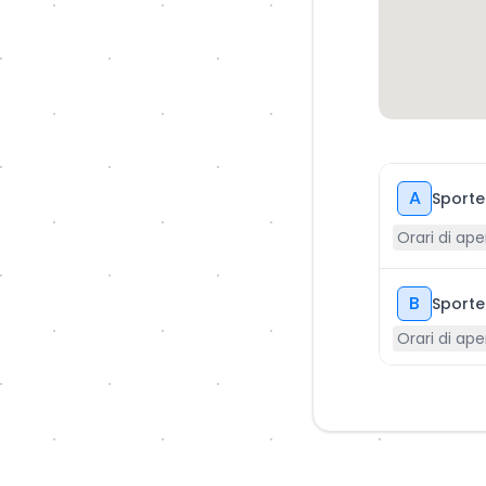
A
Sporte
Orari di ape
B
Sporte
Orari di ape