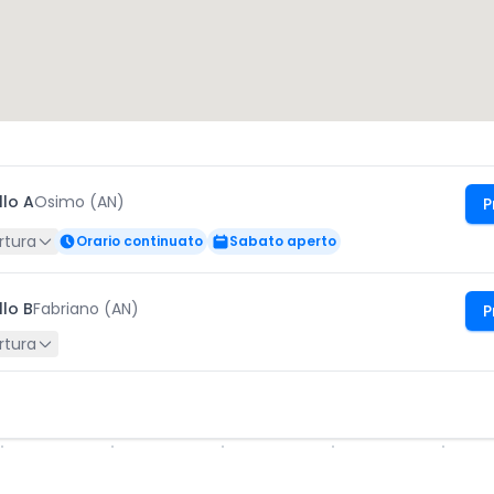
llo A
Osimo (AN)
P
rtura
Orario continuato
Sabato aperto
llo B
Fabriano (AN)
P
rtura