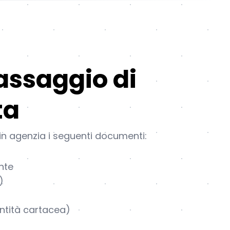
assaggio di
ta
in agenzia i seguenti documenti:
nte
)
entità cartacea)