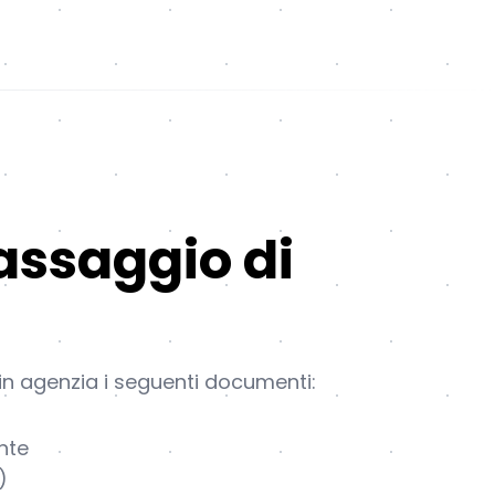
assaggio di
in agenzia i seguenti documenti:
nte
)