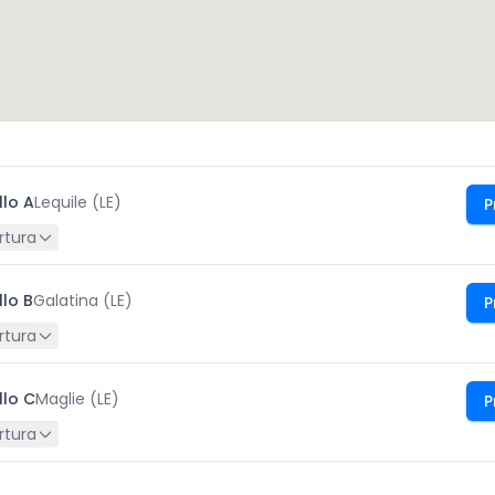
llo A
Lequile (LE)
P
rtura
llo B
Galatina (LE)
P
rtura
llo C
Maglie (LE)
P
rtura