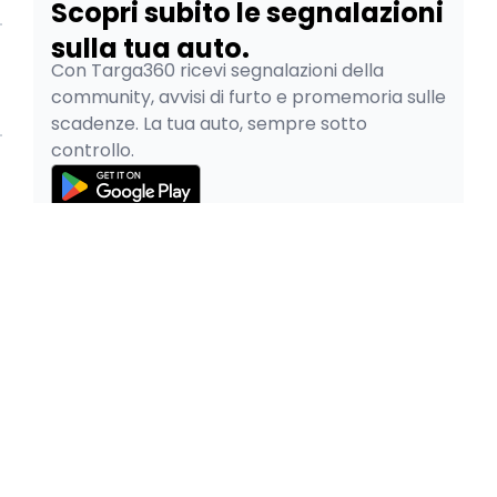
Scopri subito le segnalazioni
sulla tua auto.
Con Targa360 ricevi segnalazioni della
community, avvisi di furto e promemoria sulle
scadenze. La tua auto, sempre sotto
controllo.
© 2026
Pao SRL - P.IVA 05334480265
Privacy Policy
Cookie Policy
Termini e Condizioni
Pratiche Auto Online è parte del gruppo
|
Facile.it