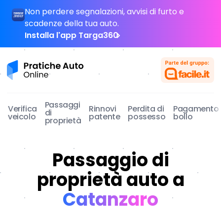
Non perdere segnalazioni, avvisi di furto e
scadenze della tua auto.
Installa l'app Targa360
Pratiche Auto Online
Passaggi
Verifica
Rinnovi
Perdita di
Pagamento
di
veicolo
patente
possesso
bollo
proprietà
Passaggio di
proprietà auto a
Catanzaro