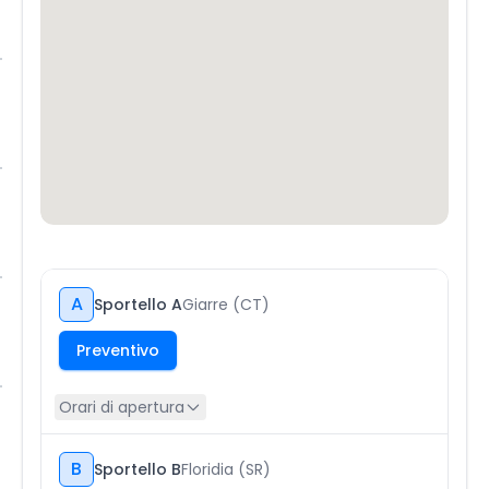
A
Sportello A
Giarre (CT)
Preventivo
Orari di apertura
B
Sportello B
Floridia (SR)