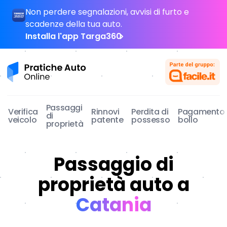
Non perdere segnalazioni, avvisi di furto e
scadenze della tua auto.
Installa l'app Targa360
Pratiche Auto Online
Passaggi
Verifica
Rinnovi
Perdita di
Pagamento
di
veicolo
patente
possesso
bollo
proprietà
Passaggio di
proprietà auto a
Catania