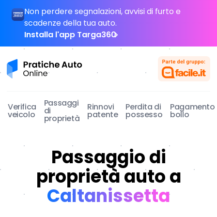
Non perdere segnalazioni, avvisi di furto e
scadenze della tua auto.
Installa l'app Targa360
Pratiche Auto Online
Passaggi
Verifica
Rinnovi
Perdita di
Pagamento
di
veicolo
patente
possesso
bollo
proprietà
Passaggio di
proprietà auto a
Caltanissetta