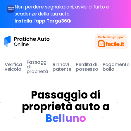
Non perdere segnalazioni, avvisi di furto e
scadenze della tua auto.
Installa l'app Targa360
Pratiche Auto Online
Passaggi
Verifica
Rinnovi
Perdita di
Pagamento
di
veicolo
patente
possesso
bollo
proprietà
Passaggio di
proprietà auto a
Belluno