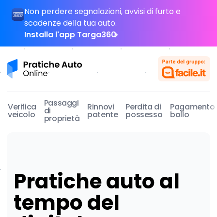
Skip to content
Non perdere segnalazioni, avvisi di furto e
scadenze della tua auto.
Installa l'app Targa360
Pratiche Auto Online Business
Passaggi
Verifica
Rinnovi
Perdita di
Pagamento
di
veicolo
patente
possesso
bollo
proprietà
Pratiche auto al
tempo del