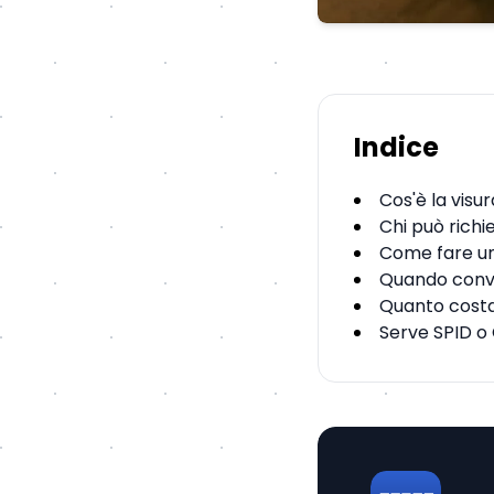
Indice
Cos'è la visu
Chi può richi
Come fare un
Quando convi
Quanto costa
Serve SPID o 