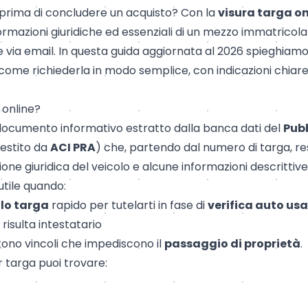
prima di concludere un acquisto? Con la
visura targa on
formazioni giuridiche ed essenziali di un mezzo immatricolat
via email. In questa guida aggiornata al 2026 spieghiamo
ome richiederla in modo semplice, con indicazioni chiare 
 online?
documento informativo estratto dalla banca dati del
Pubb
estito da
ACI PRA
) che, partendo dal numero di targa, re
ione giuridica del veicolo e alcune informazioni descrittive.
utile quando:
llo targa
rapido per tutelarti in fase di
verifica auto us
risulta intestatario
tono vincoli che impediscono il
passaggio di proprietà
.
r targa puoi trovare: