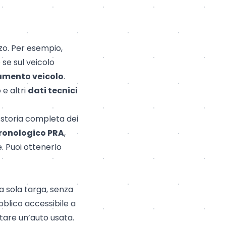
zzo. Per esempio,
 se sul veicolo
amento veicolo
.
 e altri
dati tecnici
a storia completa dei
cronologico PRA
,
e. Puoi ottenerlo
a sola targa, senza
bblico accessibile a
tare un’auto usata.