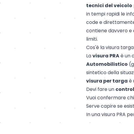
tecnici del veicolo
in tempi rapidi le in
code e direttamente 
contiene davvero e c
limiti.
Cos'è la visura targa
La
visura PRA
è un 
Automobilistico
(g
sintetico della situaz
visura per targa
è 
Devi fare un
contro
Vuoi confermare chi 
Serve capire se esis
In una visura PRA pe