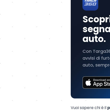
Scopri
segnal
auto.
Con Targa360
avvisi di fu
auto, sempre
Vuoi sapere chi è il
p