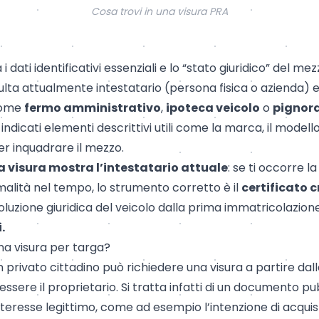
Cosa trovi in una visura PRA
i dati identificativi essenziali e lo “stato giuridico” del me
ulta attualmente intestatario (persona fisica o azienda) e
come
fermo amministrativo
,
ipoteca veicolo
o
pignor
indicati elementi descrittivi utili come la marca, il modello
r inquadrare il mezzo.
a visura mostra l’intestatario attuale
: se ti occorre l
malità nel tempo, lo strumento corretto è il
certificato 
oluzione giuridica del veicolo dalla prima immatricolazion
i
.
na visura per targa?
n privato cittadino può richiedere una
visura
a partire dall
ssere il proprietario. Si tratta infatti di un documento pu
teresse legittimo, come ad esempio l’intenzione di acquis