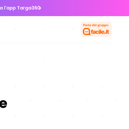
la l'app Targa360
me
i