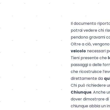
Il documento riporta 
potrai vedere chi ris
pendono gravami 
Oltre a ciò, vengono 
veicolo
necessari pe
Tieni presente che
l
passaggi o delle for
che ricostruisce l’ev
direttamente da
qu
Chi può richiedere u
Chiunque
. Anche u
dover dimostrare di e
chiunque abbia un in