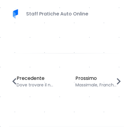
Staff Pratiche Auto Online
Dove trovare il numero di telaio (VIN): Guida Comple
Massimale, Franchigia e
Precedente
Prossimo
Dove trovare il n...
Massimale, Franch...