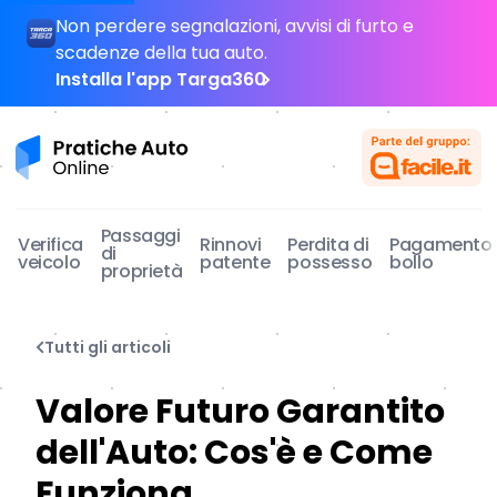
Non perdere segnalazioni, avvisi di furto e
scadenze della tua auto.
Installa l'app Targa360
Pratiche Auto Online
Passaggi
Verifica
Rinnovi
Perdita di
Pagamento
di
veicolo
patente
possesso
bollo
proprietà
Tutti gli articoli
Valore Futuro Garantito
dell'Auto: Cos'è e Come
Funziona