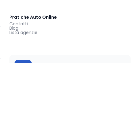
Pratiche Auto Online
Contatti
Blog
Lista agenzie
Scopri subito le segnalazioni
sulla tua auto.
Con Targa360 ricevi segnalazioni della
community, avvisi di furto e promemoria sulle
scadenze. La tua auto, sempre sotto
controllo.