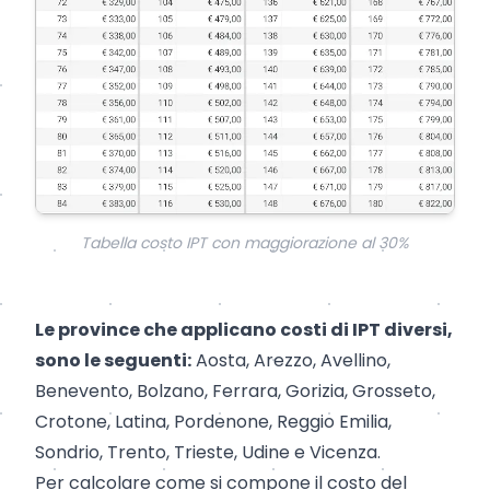
Tabella costo IPT con maggiorazione al 30%
Le province che applicano costi di IPT diversi,
sono le seguenti:
Aosta
,
Arezzo
,
Avellino
,
Benevento
,
Bolzano
,
Ferrara
,
Gorizia
,
Grosseto
,
Crotone
,
Latina
,
Pordenone
,
Reggio Emilia
,
Sondrio
,
Trento
,
Trieste
,
Udine
e
Vicenza
.
Per calcolare come si compone il costo del