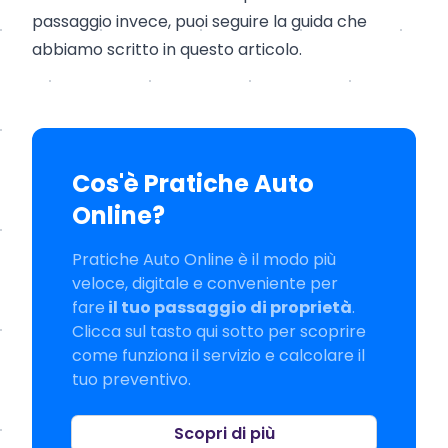
passaggio invece, puoi seguire la guida che
abbiamo scritto in
questo articolo
.
Cos'è Pratiche Auto
Online?
Pratiche Auto Online è il modo più
veloce, digitale e conveniente per
fare
il tuo passaggio di proprietà
.
Clicca sul tasto qui sotto per scoprire
come funziona il servizio e calcolare il
tuo preventivo.
Scopri di più