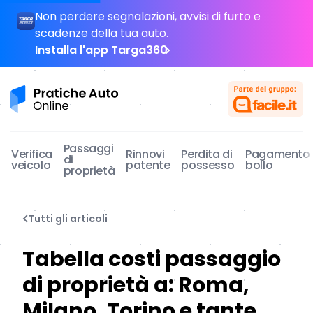
Non perdere segnalazioni, avvisi di furto e
scadenze della tua auto.
Installa l'app Targa360
Pratiche Auto Online
Passaggi
Verifica
Rinnovi
Perdita di
Pagamento
di
veicolo
patente
possesso
bollo
proprietà
Tutti gli articoli
Tabella costi passaggio
di proprietà a: Roma,
Milano, Torino e tante