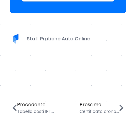
Staff Pratiche Auto Online
Tabella costi IPT maggiorazione 20%: Vicenza, Grosset
Certificato cronologico 
Precedente
Prossimo
Tabella costi IPT...
Certificato crono...