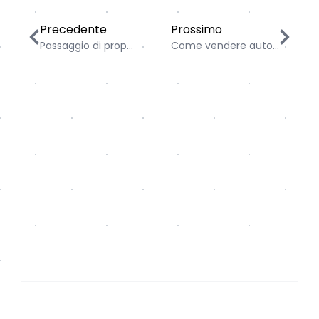
Passaggio di proprietà roulotte: come funziona, quan
Come vendere auto usata o
Precedente
Prossimo
Passaggio di prop...
Come vendere auto...