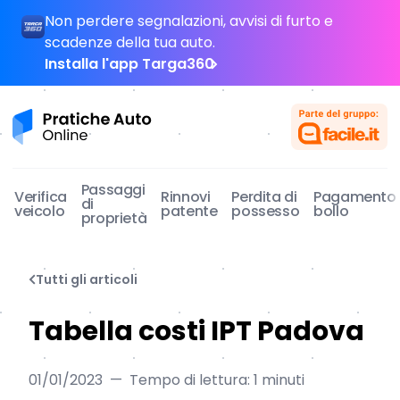
Non perdere segnalazioni, avvisi di furto e
scadenze della tua auto.
Installa l'app Targa360
Pratiche Auto Online
Passaggi
Verifica
Rinnovi
Perdita di
Pagamento
di
veicolo
patente
possesso
bollo
proprietà
Tutti gli articoli
Tabella costi IPT Padova
01/01/2023
—
Tempo di lettura: 1 minuti