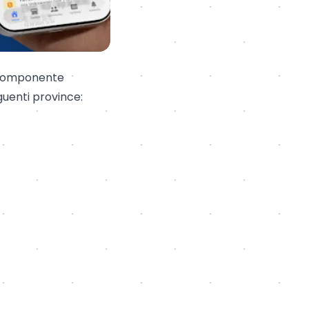
na componente
guenti province: