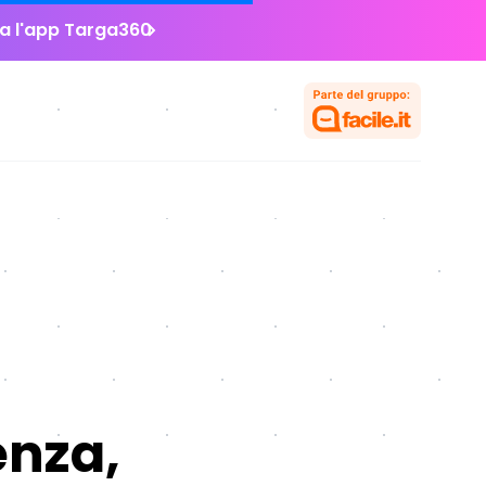
la l'app Targa360
enza,