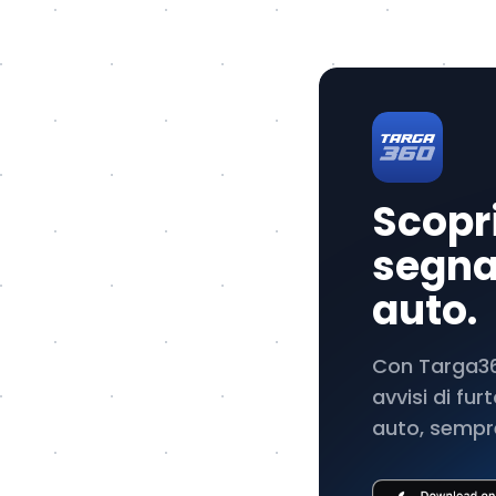
Scopri
segnal
auto.
Con Targa360
avvisi di fu
auto, sempre