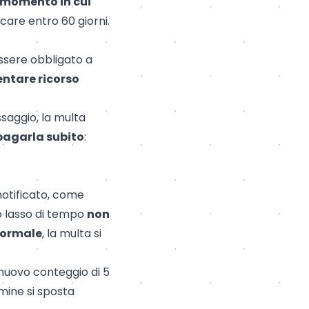
 momento in cui
icare entro 60 giorni.
essere obbligato a
entare ricorso
ssaggio, la multa
pagarla subito
:
notificato, come
to lasso di tempo
non
 formale
, la multa si
 nuovo conteggio di 5
rmine si sposta