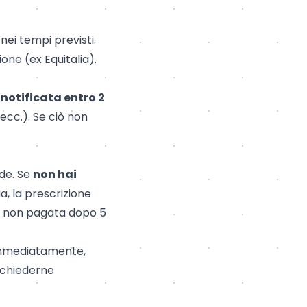
ei tempi previsti.
one (ex Equitalia).
e
notificata entro 2
 ecc.). Se ciò non
ide. Se
non hai
ia, la prescrizione
a non pagata dopo 5
immediatamente,
ichiederne