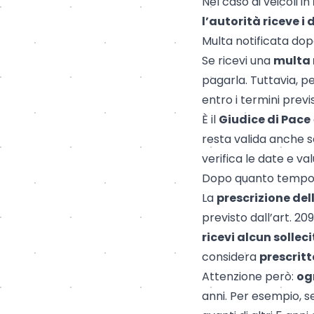
Nel caso di veicoli in
l’autorità riceve i
Multa notificata dop
Se ricevi una
multa 
pagarla. Tuttavia, p
entro i termini previs
È il
Giudice di Pace
resta valida anche se
verifica le date e va
Dopo quanto tempo 
La
prescrizione del
previsto dall’art. 20
ricevi alcun solle
considera
prescrit
Attenzione però:
og
anni. Per esempio, se