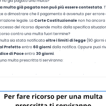
se ho già pagato una multa?
a multa già pagata
non può più essere contestata
. 
iesce a dimostrare che il pagamento è avvenuto per errore 
un’azione legale. La
Corte Costituzionale
non ha ancora c
successo del
ricorso
dipende molto dalla specifica situazio
orso contro una multa fuori termine?
 multa sia stata notificata
oltre i limiti di legge
(90 giorni 
al Prefetto
entro
60 giorni
dalla notifica. Oppure puoi riv
dice di Pace
entro
30 giorni
.
 una multa prescritta ti serviranno: