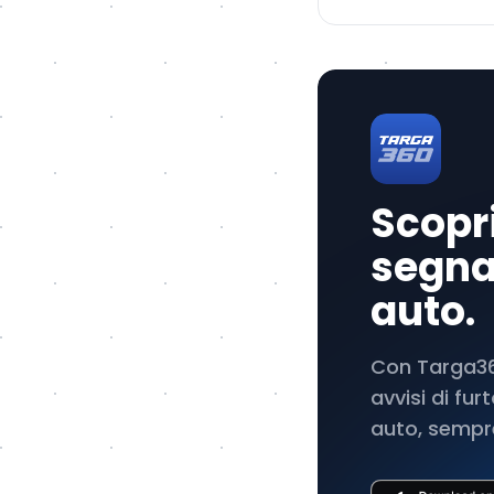
Scopri
segnal
auto.
Con Targa360
avvisi di fu
auto, sempre