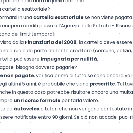
 a partire dalla data di quella cartella.
cartella esattoriale?
ormarsi in una
cartella esattoriale
se non viene pagata n
recupero crediti passa all’Agenzia delle Entrate - Riscossi
tono dei limiti temporali.
isto dalla
Finanziaria del 2008
, la cartella deve esser
ione a ruolo da parte dell'ente creditore (comune, polizia,
artella può essere
impugnata per nullità
.
agate: bisogna davvero pagarle?
ie non pagate
, verifica prima di tutto se sono ancora val
gli ultimi 5 anni, è probabile che siano
prescritte
. Tuttav
nche in questo caso potrebbe risultare ancora una mult
sempre
un ricorso formale
per farla valere.
ulte da
autovelox
o tutor, che non vengono contestate 
re notificate entro 90 giorni. Se ciò non accade, puoi r