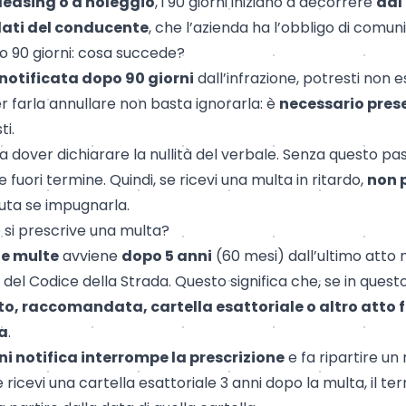
leasing
o a noleggio
, i 90 giorni iniziano a decorrere
dal
 dati del conducente
, che l’azienda ha l’obbligo di comun
o 90 giorni: cosa succede?
notificata dopo 90 giorni
dall’infrazione, potresti non 
er farla annullare non basta ignorarla: è
necessario pres
ti.
a dover dichiarare la nullità del verbale. Senza questo pa
 fuori termine. Quindi, se ricevi una multa in ritardo,
non 
luta se impugnarla.
si prescrive una multa?
le multe
avviene
dopo 5 anni
(60 mesi) dall’ultimo atto 
9 del Codice della Strada. Questo significa che, se in ques
cito, raccomandata, cartella esattoriale o altro atto
ta
.
ni notifica interrompe la prescrizione
e fa ripartire un
 ricevi una cartella esattoriale 3 anni dopo la multa, il te