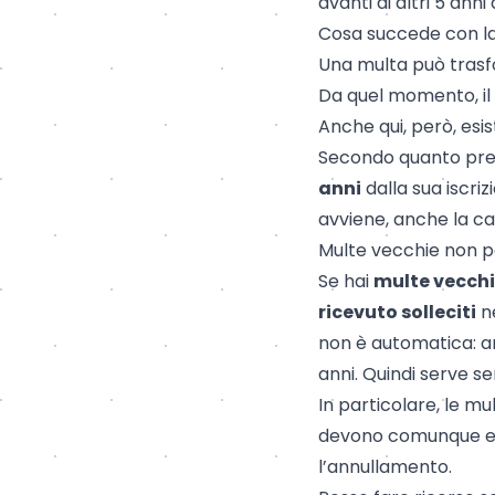
avanti di altri 5 anni
Cosa succede con la 
Una multa può trasf
Da quel momento, il 
Anche qui, però, esis
Secondo quanto prev
anni
dalla sua iscriz
avviene, anche la c
Multe vecchie non p
Se hai
multe vecch
ricevuto solleciti
ne
non è automatica: a
anni. Quindi serve 
In particolare, le m
devono comunque esse
l’annullamento.