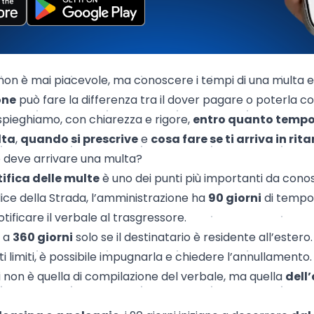
on è mai piacevole, ma conoscere i tempi di una multa e 
one
può fare la differenza tra il dover pagare o poterla c
i spieghiamo, con chiarezza e rigore,
entro quanto tempo
lta
,
quando si prescrive
e
cosa fare se ti arriva in rit
 deve arrivare una multa?
tifica delle multe
è uno dei punti più importanti da con
dice della Strada, l’amministrazione ha
90 giorni
di tempo,
otificare il verbale al trasgressore.
e a
360 giorni
solo se il destinatario è residente all’estero
ti limiti, è possibile impugnarla e chiedere l’annullamento.
i non è quella di compilazione del verbale, ma quella
dell