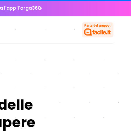
la l'app Targa360
delle
apere