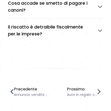
Cosa accade se smetto di pagare i
canoni?
Il riscatto è detraibile fiscalmente
per le imprese?
Annuncio vendita auto: consigli e best practice
Auto in regalo: come
Precedente
Prossimo
Annuncio vendita ...
Auto in regalo: c...