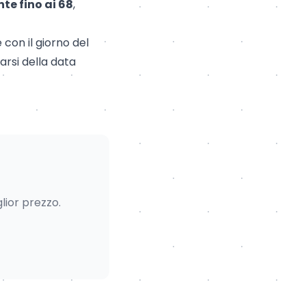
te fino ai 68
,
con il giorno del
arsi della data
lior prezzo.