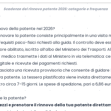
Scadenze del rinnovo patente 2026: categorie e frequenza
novo della patente nel 2026?
nnovare la patente consiste principalmente in una visita
quisiti psico-fisici richiesti alla guida. Il controllo deve 
e abilitato, iscritto all’albo del Ministero dei Trasporti. Al
, il medico trasmette i dati al Ministero in via telematica: c
gitale e ricevute dei pagamenti richiesti.
lasciata una ricevuta provvisoria che consente di guidare 
a patente
. La tessera plastificata viene inviata diretta
o circa 7–15 giorni. Le spese di spedizione, pari a 6,86 eu
re la patente?
zzi e prenotare il rinnovo della tua patente diretta