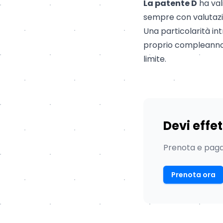
La patente D
ha val
sempre con valutazi
Una particolarità in
proprio compleanno, 
limite.
Devi effe
Prenota e paga 
Prenota ora