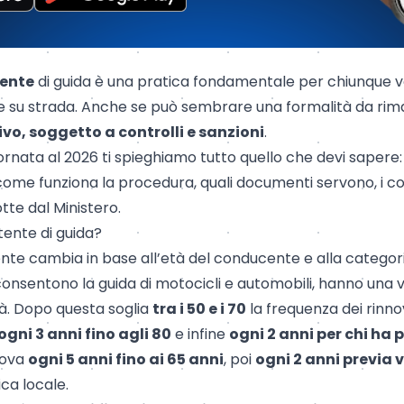
tente
di guida è una pratica fondamentale per chiunque v
 su strada. Anche se può sembrare una formalità da riman
vo, soggetto a controlli e sanzioni
.
ornata al 2026 ti spieghiamo tutto quello che devi sapere:
come funziona la procedura, quali documenti servono, i co
tte dal Ministero.
ente di guida?
tente cambia in base all’età del conducente e alla catego
consentono la guida di motocicli e automobili, hanno una v
tà. Dopo questa soglia
tra i 50 e i 70
la frequenza dei rinn
ogni 3 anni fino agli 80
e infine
ogni 2 anni per chi ha p
nova
ogni 5 anni fino ai 65 anni
, poi
ogni 2 anni previa 
ca locale.