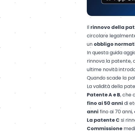
Il
rinnovo della pa
circolare legalmente
un
obbligo normati
In questa guida aggi
rinnova la patente, 
ultime novità introdo
Quando scade la pat
La validità della pa
Patente A e B
, che 
fino ai 50 anni
di e
anni
fino ai 70 anni,
La patente C
si rin
Commissione
medi