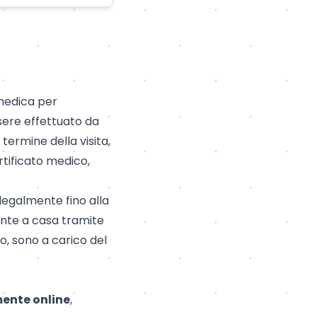
 medica per
essere effettuato da
 termine della visita,
ertificato medico,
legalmente fino alla
mente a casa tramite
ro, sono a carico del
mente online
,