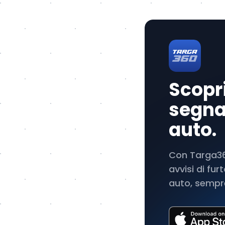
Scopri
segnal
auto.
Con Targa360
avvisi di fu
auto, sempre