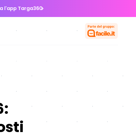
la l'app Targa360
6:
osti