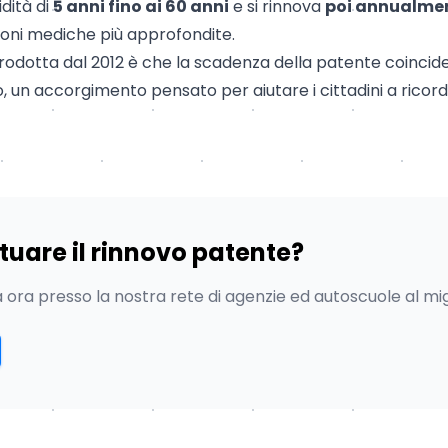
idità di
5 anni fino ai 60 anni
e si rinnova
poi annualmen
oni mediche più approfondite.
trodotta dal 2012 è che la scadenza della patente coincide 
un accorgimento pensato per aiutare i cittadini a ricord
ttuare il rinnovo patente?
ora presso la nostra rete di agenzie ed autoscuole al mig