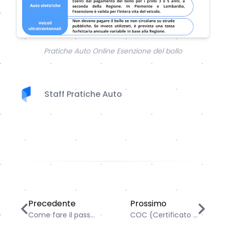
Pratiche Auto Online Esenzione del bollo
Staff Pratiche Auto
Come fare il passaggio di proprietà di un'auto regala
COC (Certificato di Conf
Precedente
Prossimo
Come fare il pass...
COC (Certificato ...