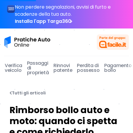
Non perdere segnalazioni, avvisi di furto e
scadenze della tua auto.
Installa l'app Targa360
Pratiche Auto Online
Passaggi
Verifica
Rinnovi
Perdita di
Pagamento
di
veicolo
patente
possesso
bollo
proprietà
Tutti gli articoli
Rimborso bollo auto e
moto: quando ci spetta
e come richiederlo