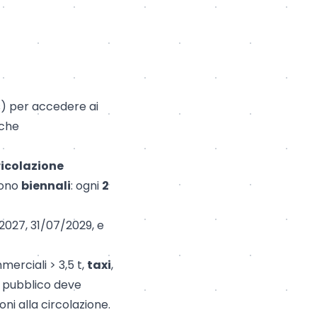
s) per accedere ai
iche
icolazione
ono
biennali
: ogni
2
2027, 31/07/2029, e
merciali > 3,5 t,
taxi
,
o pubblico deve
oni alla circolazione.