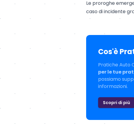
Le proroghe emergen
caso di incidente gr
Cos'è Pra
Pratiche Auto On
per le tue pra
possiamo suppor
informazioni.
Scopri di più