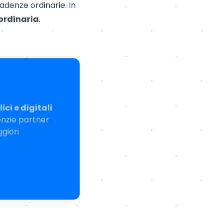
cadenze ordinarie. In
aordinaria
.
ici e digitali
enzie partner
ggiori