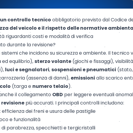
 un controllo tecnico
obbligatorio previsto dal Codice d
zza del veicolo e il rispetto delle normative ambiental
à riguardanti costi e modalità di verifica
to durante la revisione?
i sistemi che incidono su sicurezza e ambiente. Il tecnico 
 ed equilibrio),
sterzo volante
(giochi e fissaggi), visibili
i),
luci e segnalatori
,
sospensioni e pneumatici
(stato,
 carrozzeria (assenza di danni),
emissioni
allo scarico entro
icolo
(targa e
numero telaio
).
 anche il collegamento
OBD
per leggere eventuali anomali
i revisione
più accurati. I principali controlli includono:
: efficienza dei freni e usura delle pastiglie
ioco e funzionalità
i di parabrezza, specchietti e tergicristalli