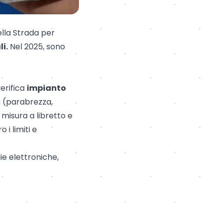
ella Strada per
i.
Nel 2025, sono
verifica
impianto
tà (parabrezza,
 misura a libretto e
 i limiti e
e elettroniche,