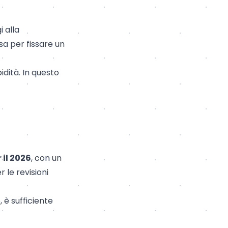
i alla
sa per fissare un
dità. In questo
 il 2026
, con un
 le revisioni
 è sufficiente