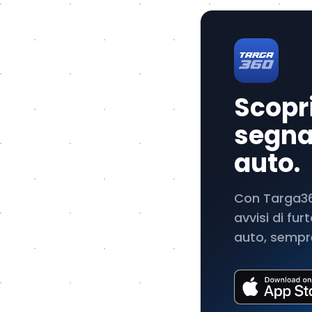
Scopri
segnal
auto.
Con Targa360
avvisi di fu
auto, sempre