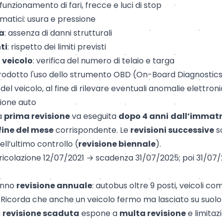
 funzionamento di fari, frecce e luci di stop
matici
: usura e pressione
ia
: assenza di danni strutturali
ti
: rispetto dei limiti previsti
 veicolo
: verifica del numero di telaio e targa​
ntrodotto l'uso dello strumento OBD (On-Board Diagnostic
 del veicolo, al fine di rilevare eventuali anomalie elettron
sione auto
la
prima revisione
va eseguita
dopo 4 anni
dall’
immatr
 fine del mese
corrispondente. Le
revisioni successive
s
ll’ultimo controllo (
revisione biennale
).
icolazione 12/07/2021 → scadenza 31/07/2025; poi 31/07/
anno
revisione annuale
: autobus oltre 9 posti, veicoli com
. Ricorda che anche un veicolo fermo ma lasciato su suol
a
revisione scaduta
espone a
multa revisione
e limitazi