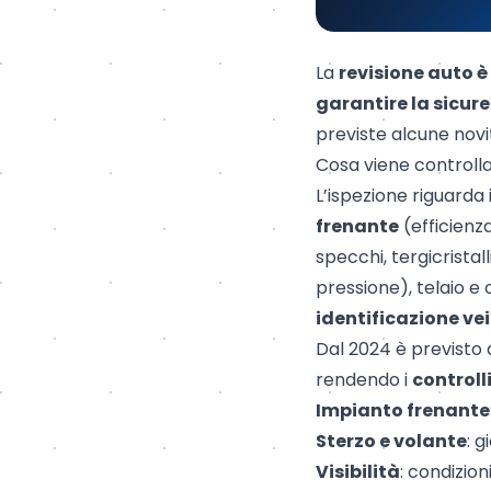
La
revisione auto è
garantire la sicure
previste alcune novit
Cosa viene controlla
L’ispezione riguarda 
frenante
(efficienza
specchi, tergicristall
pressione), telaio e
identificazione ve
Dal 2024 è previsto
rendendo i
controll
Impianto frenante
Sterzo e volante
: g
Visibilità
: condizion