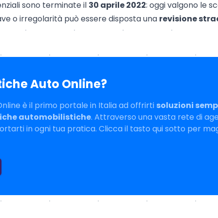
ziali sono terminate il
30 aprile 2022
: oggi valgono le s
ave o irregolarità può essere disposta una
revisione str
tiche Auto Online?
line è il primo portale in Italia ad offrirti
soluzioni sempl
tiche automobilistiche
. Attraverso una vasta rete di ag
tarti in ogni tua pratica. Clicca il tasto qui sotto per ma