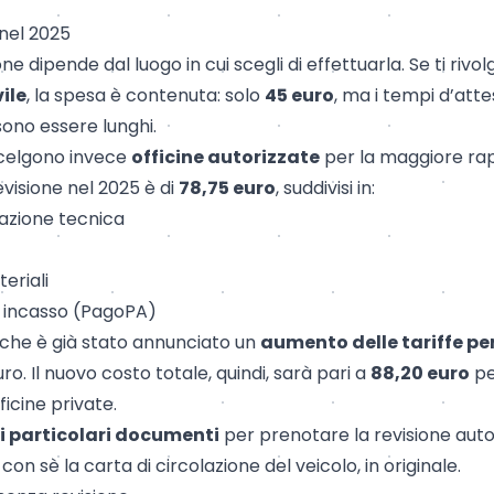
 nel 2025
one dipende dal luogo in cui scegli di effettuarla. Se ti rivolg
ile
, la spesa è contenuta: solo
45 euro
, ma i tempi d’atte
no essere lunghi.
scelgono invece
officine autorizzate
per la maggiore rapi
revisione nel 2025 è di
78,75 euro
, suddivisi in:
tazione tecnica
teriali
di incasso (PagoPA)
che è già stato annunciato un
aumento delle tariffe per
ro. Il nuovo costo totale, quindi, sarà pari a
88,20 euro
per
icine private.
i particolari documenti
per prenotare la revisione auto,
 con sè la
carta di circolazione
del veicolo, in originale.