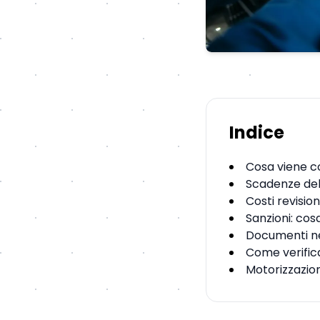
Indice
Cosa viene co
Scadenze del
Costi revisio
Sanzioni: cos
Documenti ne
Come verifica
Motorizzazion