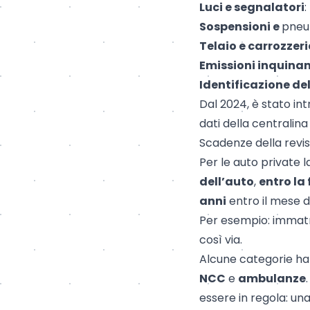
Luci e segnalatori
:
Sospensioni e
pneu
Telaio e carrozzer
Emissioni inquinan
Identificazione del
Dal 2024, è stato i
dati della centralina
Scadenze della revi
Per le auto private 
dell’auto
,
entro la
anni
entro il mese de
Per esempio: immatr
così via.
Alcune categorie h
NCC
e
ambulanze
essere in regola: un