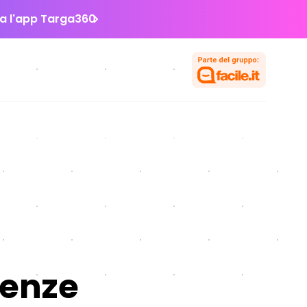
la l'app Targa360
denze