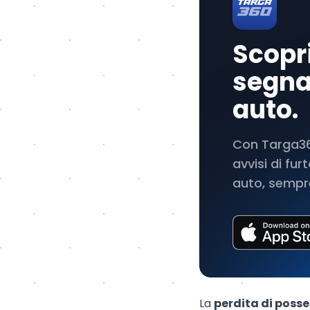
Scopri
segnal
auto.
Con Targa360
avvisi di fu
auto, sempre
La
perdita di posse