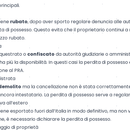
rincipali.
viene
rubato
, dopo aver sporto regolare denuncia alle aut
 di possesso. Questo evita che il proprietario continui a 
zzo rubato.
a
sequestrato o
confiscato
da autorità giudiziarie o amministr
a più la disponibilità. In questi casi la perdita di possess
one al PRA.
istrata
demolito
ma la cancellazione non è stata correttamente r
ancora intestatario. La perdita di possesso serve a regolar
va all’estero
ene esportato fuori dall’Italia in modo definitivo, ma non 
ne, è necessario dichiarare la perdita di possesso.
ggio di proprietà