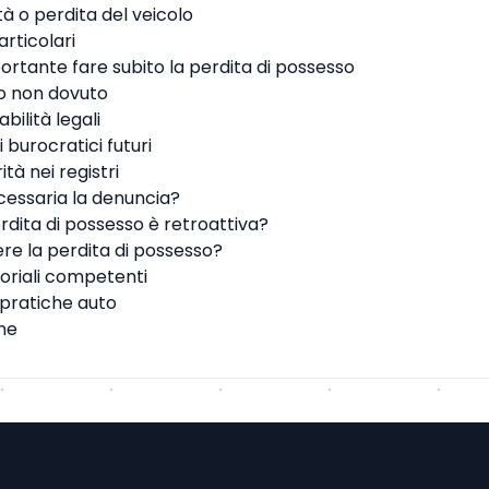
ità o perdita del veicolo
articolari
rtante fare subito la perdita di possesso
to non dovuto
bilità legali
 burocratici futuri
ità nei registri
essaria la denuncia?
dita di possesso è retroattiva?
re la perdita di possesso?
itoriali competenti
 pratiche auto
ine