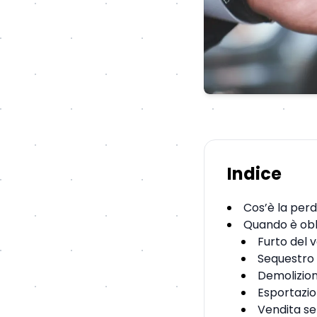
Indice
Cos’è la perd
Quando è obbl
Furto del 
Sequestro 
Demolizion
Esportazion
Vendita se