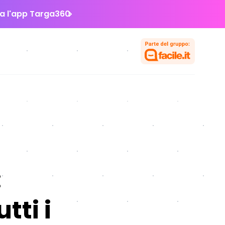
la l'app Targa360
:
tti i