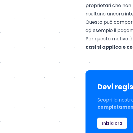
proprietari che non 
risultano ancora intes
Questo può comportar
ad esempio il pagame
Per questo motivo è
casi si applica e 
Devi regi
Scopri la nostr
completament
Inizia ora