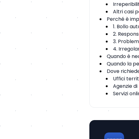
Irreperibil
Altri casi p
Perché è impo
1. Bollo au
2. Responsa
3. Problemi
4. Irregolar
Quando è nec
Quando la per
Dove richiede
Uffici terr
Agenzie di
Servizi onl