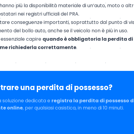
hanno più la disponibilità materiale di un’auto, moto o al
tatari nei registri ufficiali del PRA.
e conseguenze importanti, soprattutto dal punto di vista
nto del bollo auto, anche se il veicolo non è più in uso.
 essenziale capire
quando è obbligatoria la perdita di 
come richiederla correttamente
.
strare una perdita di possesso?
a soluzione dedicata e
registra la perdita di possesso d
e online
, per qualsiasi casistica, in meno di 10 minuti.