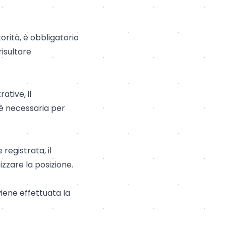
orità, è obbligatorio
risultare
ative, il
o è necessaria per
egistrata, il
izzare la posizione.
viene effettuata la