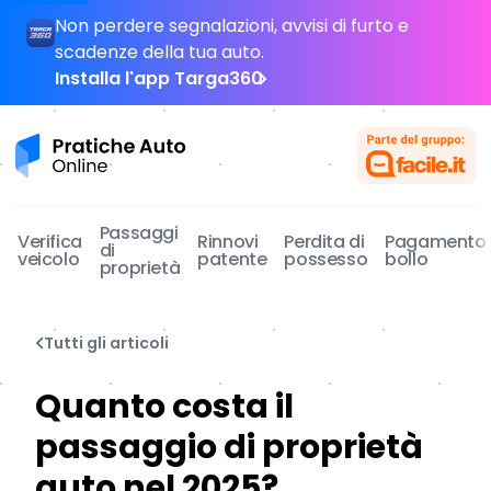
Non perdere segnalazioni, avvisi di furto e
scadenze della tua auto.
Installa l'app Targa360
Pratiche Auto Online
Passaggi
Verifica
Rinnovi
Perdita di
Pagamento
di
veicolo
patente
possesso
bollo
proprietà
Tutti gli articoli
Quanto costa il
passaggio di proprietà
auto nel 2025?