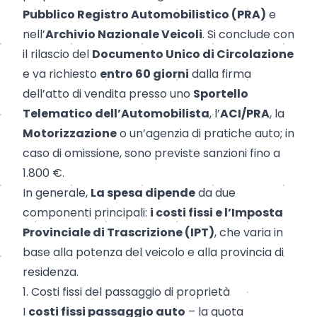
Pubblico Registro Automobilistico (PRA)
e
nell’
Archivio Nazionale Veicoli
. Si conclude con
il rilascio del
Documento Unico di Circolazione
e va richiesto
entro 60 giorni
dalla firma
dell’atto di vendita presso uno
Sportello
Telematico dell’Automobilista
, l’
ACI/PRA
, la
Motorizzazione
o un’agenzia di pratiche auto; in
caso di omissione, sono previste sanzioni fino a
1.800 €.
In generale,
La spesa dipende
da due
componenti principali:
i costi fissi e l’Imposta
Provinciale di Trascrizione (IPT)
, che varia in
base alla potenza del veicolo e alla provincia di
residenza.
1. Costi fissi del passaggio di proprietà
I
costi fissi passaggio auto
– la quota