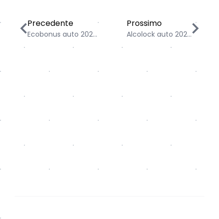
Ecobonus auto 2025: guida agli incentivi per chi camb
Alcolock auto 2025: cos
Precedente
Prossimo
Ecobonus auto 202...
Alcolock auto 202...