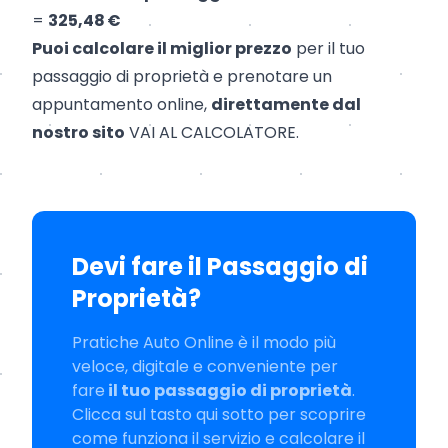
=
325,48 €
Puoi calcolare il miglior prezzo
per il tuo
passaggio di proprietà e prenotare un
appuntamento online,
direttamente dal
nostro sito
VAI AL CALCOLATORE
.
Devi fare il Passaggio di
Proprietà?
Pratiche Auto Online è il modo più
veloce, digitale e conveniente per
fare
il tuo passaggio di proprietà
.
Clicca sul tasto qui sotto per scoprire
come funziona il servizio e calcolare il