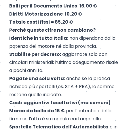
Bolli per il Documento Unico
:
16,00 €
Diritti Motorizzazione
:
10,20 €
Totale costi fissi = 85,20 €
Perché queste cifre non cambiano?
Identiche in tutta Italia:
non dipendono dalla
potenza del motore né dalla provincia.
Stabilite per decreto:
aggiornate solo con
circolari ministeriali; l’ultimo adeguamento risale
a pochi anni fa.
Pagate una sola volta:
anche se la pratica
richiede più sportelli (es. STA + PRA), le somme
restano quelle indicate.
Costi aggiuntivi facoltativi (ma comuni)
Marca da bollo da 16 €
per l’autentica della
firma se l’atto è su modulo cartaceo allo
Sportello Telematico dell’Automobilista
o in