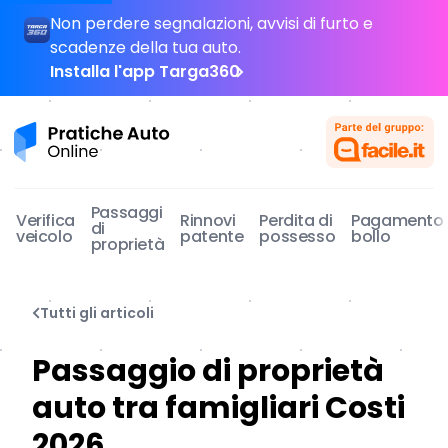
Non perdere segnalazioni, avvisi di furto e
scadenze della tua auto.
Installa l'app Targa360
Pratiche Auto Online
Passaggi
Verifica
Rinnovi
Perdita di
Pagamento
di
veicolo
patente
possesso
bollo
proprietà
Tutti gli articoli
Passaggio di proprietà
auto tra famigliari Costi
2026