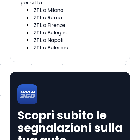
per città
ZTL a Milano
ZTL a Roma
ZTL a Firenze
ZTL a Bologna
ZTL a Napoli
ZTL a Palermo
Scopri subito le
segnalazioni sulla