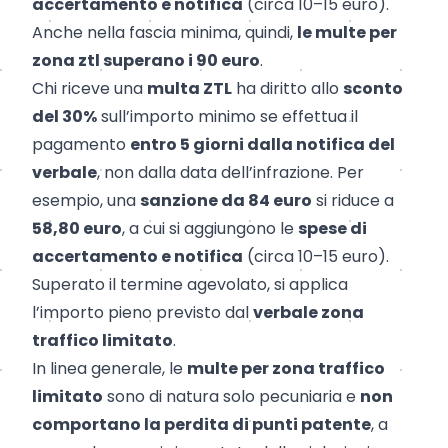
accertamento e notifica
(circa 10–15 euro).
Anche nella fascia minima, quindi,
le multe per
zona ztl superano i 90 euro
.
Chi riceve una
multa ZTL
ha diritto allo
sconto
del 30%
sull’importo minimo
se effettua il
pagamento
entro 5 giorni dalla notifica del
verbale
, non dalla data dell’infrazione. Per
esempio, una
sanzione da 84 euro
si riduce a
58,80 euro
, a cui si aggiungono le
spese di
accertamento e notifica
(circa 10–15 euro).
Superato il termine agevolato, si applica
l’importo pieno previsto dal
verbale zona
traffico limitato
.
In linea generale, le
multe per zona traffico
limitato
sono di natura solo pecuniaria e
non
comportano la
perdita di punti patente
, a