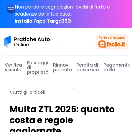
Non perdere segnalazioni, avvisi di furto e
scadenze della tua auto.
Installa l'app Targa360
Pratiche Auto Online
Passaggi
Verifica
Rinnovi
Perdita di
Pagamento
di
veicolo
patente
possesso
bollo
proprietà
Tutti gli articoli
Multa ZTL 2025: quanto
costa e regole
aggiornate