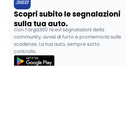
Scopri subito le segnalazioni
sulla tua auto.
Con Targa360 ricevi segnalazioni della
community, avvisi di furto e promemoria sulle
scadenze. La tua auto, sempre sotto
controllo.
© 2026
Pao SRL - P.IVA 05334480265
Privacy Policy
Cookie Policy
Termini e Condizioni
Pratiche Auto Online è parte del gruppo
|
Facile.it