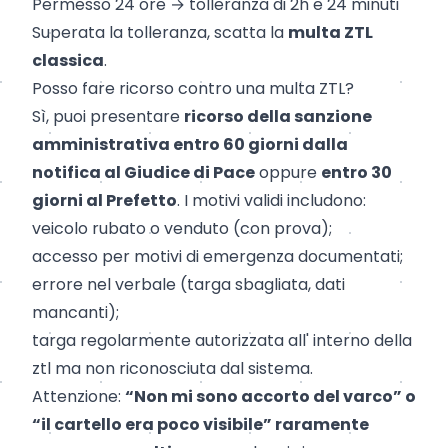
Permesso 24 ore → tolleranza di 2h e 24 minuti
Superata la tolleranza, scatta la
multa ZTL
classica
.
Posso fare ricorso contro una multa ZTL?
Sì, puoi presentare
ricorso della sanzione
amministrativa entro 60 giorni dalla
notifica al Giudice di Pace
oppure
entro 30
giorni al Prefetto
. I motivi validi includono:
veicolo rubato o venduto (con prova);
accesso per motivi di emergenza documentati;
errore nel verbale (targa sbagliata, dati
mancanti);
targa
regolarmente autorizzata all' interno della
ztl ma non riconosciuta dal sistema.
Attenzione:
“Non mi sono accorto del varco” o
“il cartello era poco visibile” raramente