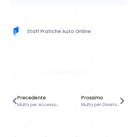
Staff Pratiche Auto Online
Multa per eccesso di velocità: importi e tolleranze ne
Multa per Divieto di So
Precedente
Prossimo
Multa per eccesso...
Multa per Divieto...