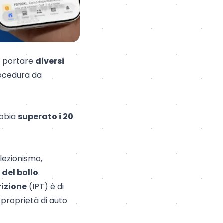
uò portare
diversi
rocedura da
bbia
superato i 20
llezionismo,
e del
bollo
.
rizione
(IPT) è di
 proprietà di auto