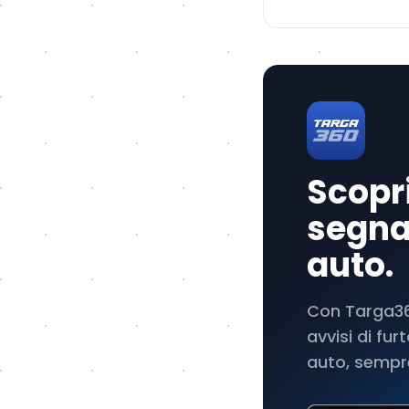
Scopri
segnal
auto.
Con Targa360
avvisi di fu
auto, sempre