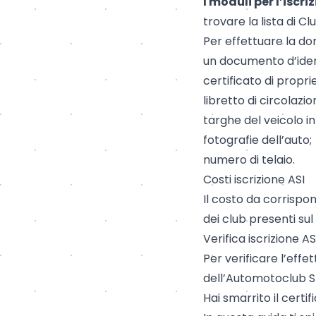
I moduli per l’iscri
trovare la lista di C
Per effettuare la do
un documento d’iden
certificato di propri
libretto di circolazi
targhe del veicolo in
fotografie dell’auto;
numero di telaio.
Costi iscrizione ASI
Il costo da corrisp
dei club presenti sul
Verifica iscrizione AS
Per verificare l’effe
dell’Automotoclub St
Hai smarrito il certi