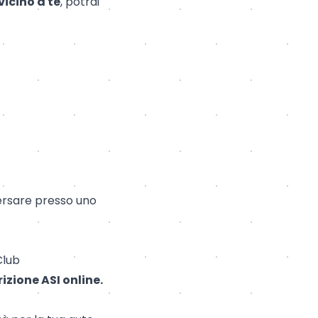
vicino a te
, potrai
rsare presso uno
Club
izione ASI online.