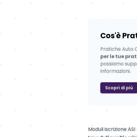
Cos'è Pra
Pratiche Auto On
per le tue pra
possiamo suppor
informazioni.
Scopri di più
Moduli iscrizione ASI