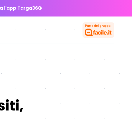
la l'app Targa360
iti,