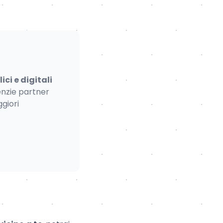
ici e digitali
enzie partner
ggiori