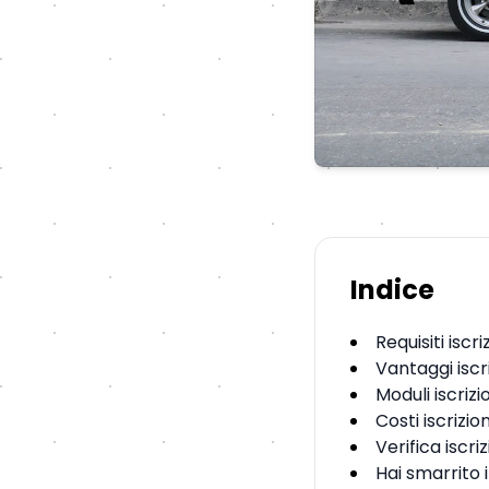
Indice
Requisiti iscr
Vantaggi iscr
Moduli iscrizi
Costi iscrizio
Verifica iscri
Hai smarrito i