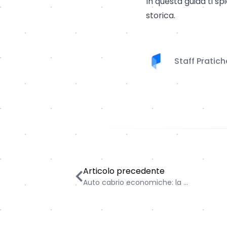
In
questa guida
ti sp
storica.
Staff Pratic
Auto cabrio economiche: la nostra list
Articolo precedente
Auto cabrio economiche: la ...