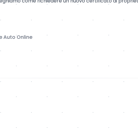
ieghiamo come richiedere un nuovo certificato di propriet
he Auto Online
a 2024