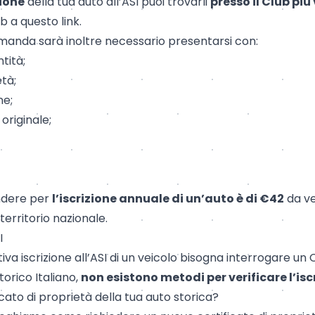
zione
della tua auto all’ASI puoi trovarli
presso il Club più 
lub a questo
link
.
manda sarà inoltre necessario presentarsi con:
tità;
età
;
one
;
 originale;
ondere per
l’iscrizione annuale di un’auto è di €42
da ve
 territorio nazionale.
I
ttiva iscrizione all’ASI di un veicolo bisogna interrogare un 
orico Italiano,
non esistono metodi per verificare l’iscr
ficato di proprietà della tua auto storica?