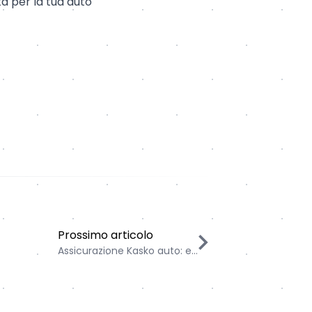
à per la tua auto
Assicurazione Kasko auto: ecco la formula per 
Prossimo articolo
Assicurazione Kasko auto: e...