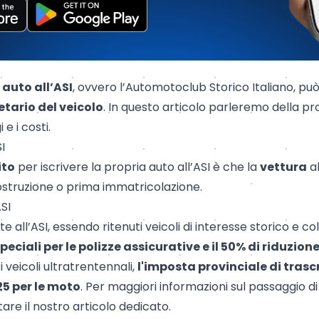
 auto all’ASI
, ovvero l’Automotoclub Storico Italiano, p
etario del veicolo
. In questo articolo parleremo della p
 e i costi.
SI
ito
per iscrivere la propria auto all’ASI è che la
vettura
a
ostruzione o
prima immatricolazione
.
SI
te all’ASI, essendo ritenuti veicoli di interesse storico e co
peciali per le
polizze assicurative
e il 50% di riduzion
 veicoli ultratrentennali,
l'imposta provinciale di trasc
25 per le moto
. Per maggiori informazioni sul passaggio di
tare il nostro
articolo dedicato
.