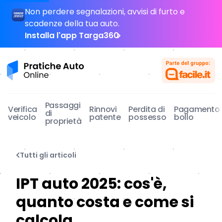
Non perdere segnalazioni, avvisi di furto e
scadenze della tua auto.
Installa l'app Targa360
Pratiche Auto Online
Passaggi
Verifica
Rinnovi
Perdita di
Pagamento
di
veicolo
patente
possesso
bollo
proprietà
Tutti gli articoli
IPT auto 2025: cos'è,
quanto costa e come si
calcola