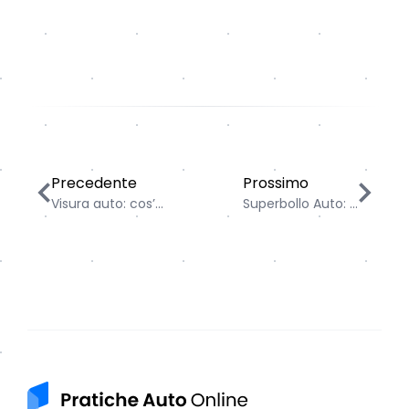
Visura auto: cos’è e come ottenerla guida completa
Superbollo Auto: Cos’è,
Precedente
Prossimo
Visura auto: cos’...
Superbollo Auto: ...