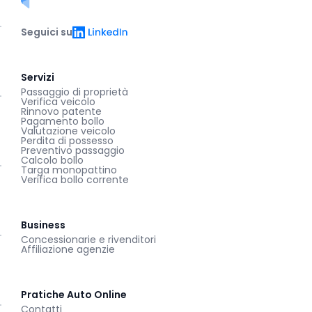
Pratiche auto online
LinkedIn
Seguici su
Servizi
Passaggio di proprietà
Verifica veicolo
Rinnovo patente
Pagamento bollo
Valutazione veicolo
Perdita di possesso
Preventivo passaggio
Calcolo bollo
Targa monopattino
Verifica bollo corrente
Business
Concessionarie e rivenditori
Affiliazione agenzie
Pratiche Auto Online
Contatti