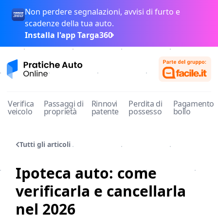
Non perdere segnalazioni, avvisi di furto e
scadenze della tua auto.
Installa l'app Targa360
Pratiche Auto Online
Verifica
Passaggi di
Rinnovi
Perdita di
Pagamento
veicolo
proprietà
patente
possesso
bollo
Tutti gli articoli
Ipoteca auto: come
verificarla e cancellarla
nel 2026