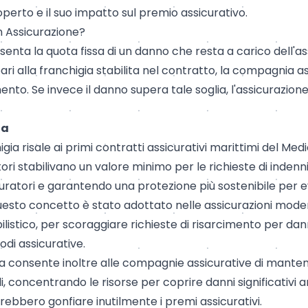
perto e il suo impatto sul premio assicurativo.
in Assicurazione?
senta la quota fissa di un danno che resta a carico dell'as
pari alla franchigia stabilita nel contratto, la compagnia a
nto. Se invece il danno supera tale soglia, l'assicurazione
ia
higia risale ai primi contratti assicurativi marittimi del Me
ori stabilivano un valore minimo per le richieste di indenn
sicuratori e garantendo una protezione più sostenibile per 
questo concetto è stato adottato nelle assicurazioni mod
listico, per scoraggiare richieste di risarcimento per dann
frodi assicurative.
 consente inoltre alle compagnie assicurative di mantene
li, concentrando le risorse per coprire danni significativi
rebbero gonfiare inutilmente i premi assicurativi.