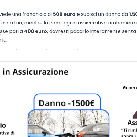
evede una franchigia di
500 euro
e subisci un danno da
1.5
tasca tua, mentre la compagnia assicurativa rimborserà i
osse pari a
400 euro
, dovresti pagarlo interamente senza
ia.