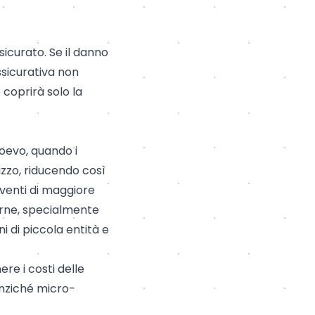
sicurato. Se il danno
ssicurativa non
 coprirà solo la
dioevo, quando i
izzo, riducendo così
eventi di maggiore
erne, specialmente
i di piccola entità e
re i costi delle
 anziché micro-