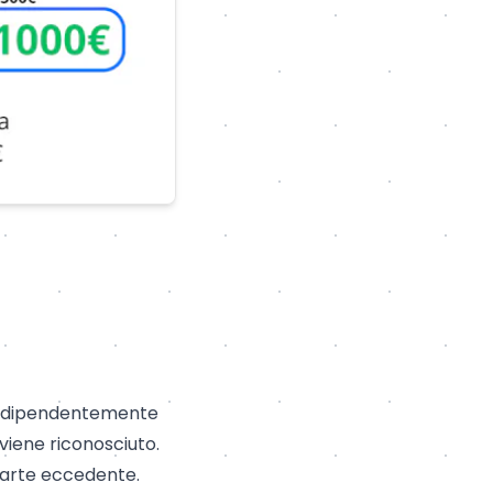
 indipendentemente
 viene riconosciuto.
 parte eccedente.