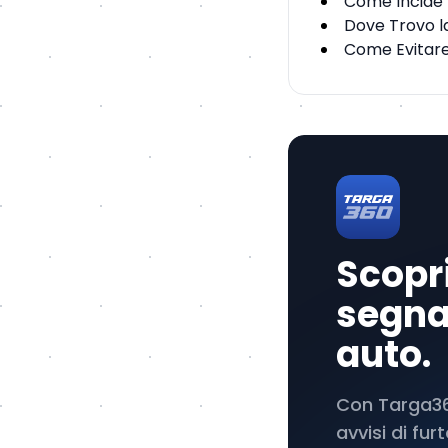
Come Incide l
Dove Trovo la
Come Evitare
Scopri
segnal
auto.
Con Targa360
avvisi di fu