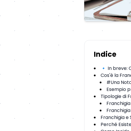
Indice
🔹 In breve: 
Cos'è la Fran
#Una Nota 
Esempio p
Tipologie di 
Franchigia
Franchigia
Franchigia e 
Perché Esiste