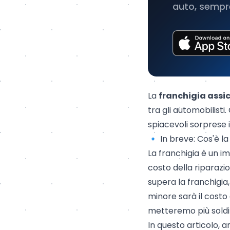
auto, sempre
La
franchigia assi
tra gli automobilist
spiacevoli sorprese i
🔹 In breve: Cos'è l
La franchigia è un i
costo della riparazio
supera la franchigia
minore sarà il costo
metteremo più soldi 
In questo articolo, an