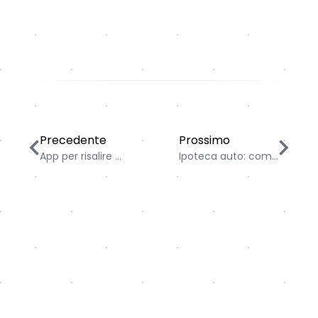
App per risalire al proprietario auto: Scopri Targa360
Ipoteca auto: come verifi
Precedente
Prossimo
App per risalire ...
Ipoteca auto: com...