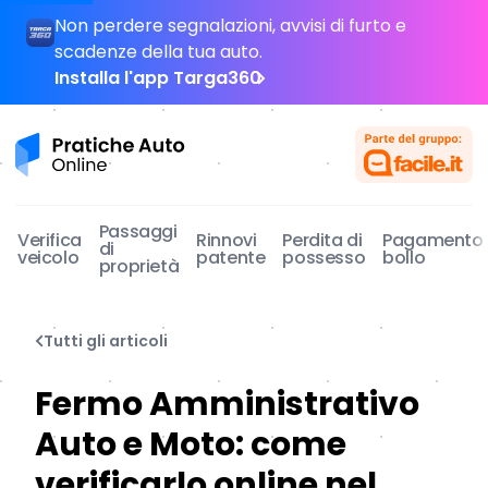
Non perdere segnalazioni, avvisi di furto e
scadenze della tua auto.
Installa l'app Targa360
Pratiche Auto Online
Passaggi
Verifica
Rinnovi
Perdita di
Pagamento
di
veicolo
patente
possesso
bollo
proprietà
Tutti gli articoli
Fermo Amministrativo
Auto e Moto: come
verificarlo online nel