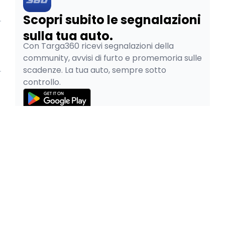
Scopri subito le segnalazioni
sulla tua auto.
Con Targa360 ricevi segnalazioni della
community, avvisi di furto e promemoria sulle
scadenze. La tua auto, sempre sotto
controllo.
© 2026
Pao SRL - P.IVA 05334480265
Privacy Policy
Cookie Policy
Termini e Condizioni
Pratiche Auto Online è parte del gruppo
|
Facile.it