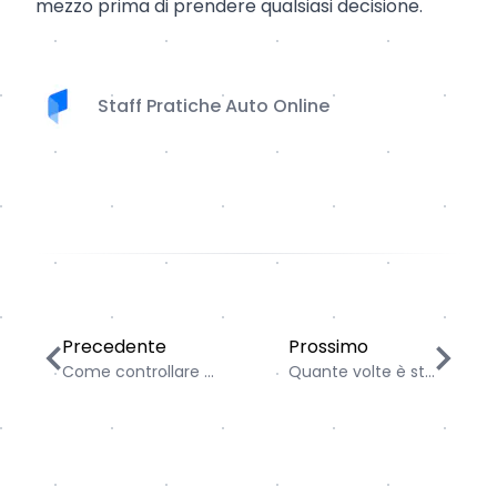
mezzo prima di prendere qualsiasi decisione.
Staff Pratiche Auto Online
Come controllare i km reali di un’auto usata nel 2026 
Quante volte è stata v
Precedente
Prossimo
Come controllare ...
Quante volte è st...