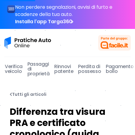
Non perdere segnalazioni, avvisi di furto e
scadenze della tua auto.
Installa l'app Targa360
Pratiche Auto Online
Passaggi
Verifica
Rinnovi
Perdita di
Pagamento
di
veicolo
patente
possesso
bollo
proprietà
Tutti gli articoli
Differenza tra visura
PRA e certificato
cronologico (guida