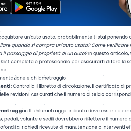
 acquistare un'auto usata, probabilmente ti stai ponend
lare quando si compra un'auto usata? Come verificare i 
 il passaggio di proprietà di un'auto?
In questo articolo,
list completa e professionale per assicurarti di fare la sc
ese.
umentazione e chilometraggio
enti:
Controlla il
libretto di circolazione
, il
certificato di p
delle revisioni. Assicurati che il numero di telaio corrispon
ometraggio:
Il chilometraggio indicato deve essere coere
, pedali, volante e sedili dovrebbero riflettere il numero 
ofondita, richiedi ricevute di manutenzione o interventi ef