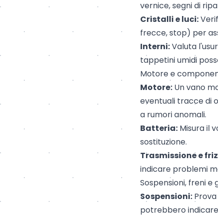
vernice, segni di rip
Cristalli e luci:
Verif
frecce, stop) per as
Interni:
Valuta l'usur
tappetini umidi posso
Motore e componen
Motore
:
Un vano mot
eventuali tracce di o
a rumori anomali.
Batteria:
Misura il 
sostituzione.
Trasmissione e friz
indicare problemi m
Sospensioni, freni 
Sospensioni:
Prova i
potrebbero indicare 