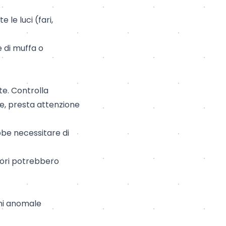
 le luci (fari,
e di muffa o
e. Controlla
one, presta attenzione
bbe necessitare di
mori potrebbero
oni anomale