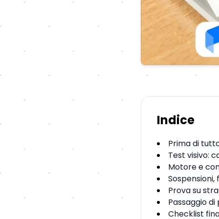
Indice
Prima di tut
Test visivo: c
Motore e co
Sospensioni,
Prova su stra
Passaggio di 
Checklist fina