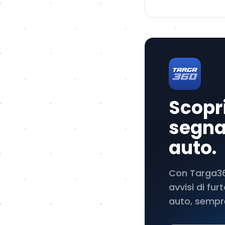
Scopri
segnal
auto.
Con Targa360
avvisi di fu
auto, sempre