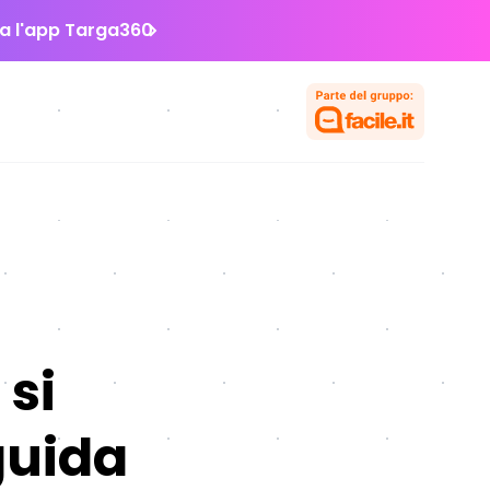
la l'app Targa360
 si
guida