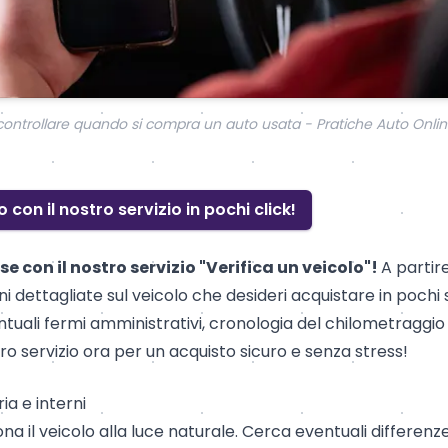
ontrollare quando si compra un auto usata - Pratiche Auto Onli
o con il nostro servizio in pochi click!
se con il nostro servizio
"Verifica un veicolo"
!
A partir
i dettagliate sul veicolo che desideri acquistare in pochi 
ntuali
fermi amministrativi
, cronologia del chilometraggio
ro servizio ora per un acquisto sicuro e senza stress!
ia e interni
na il veicolo alla luce naturale. Cerca eventuali differenze