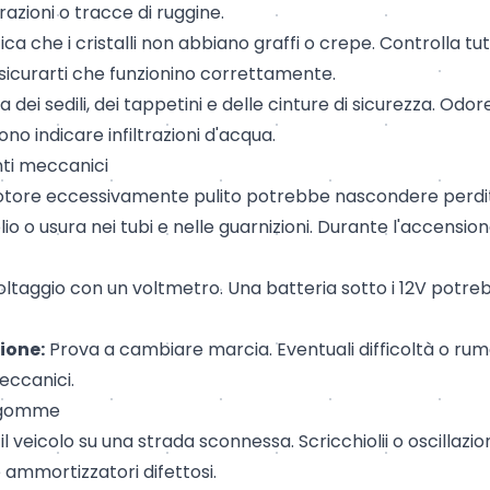
arazioni o tracce di ruggine.
ica che i cristalli non abbiano graffi o crepe. Controlla tutte
sicurarti che funzionino correttamente.
a dei sedili, dei tappetini e delle cinture di sicurezza. Odor
no indicare infiltrazioni d'acqua.
ti meccanici
ore eccessivamente pulito potrebbe nascondere perdit
lio o usura nei tubi e nelle guarnizioni. Durante l'accensi
voltaggio con un voltmetro. Una batteria sotto i 12V potre
ione:
Prova a cambiare marcia. Eventuali difficoltà o ru
eccanici.
e gomme
l veicolo su una strada sconnessa. Scricchiolii o oscillazi
ammortizzatori difettosi.