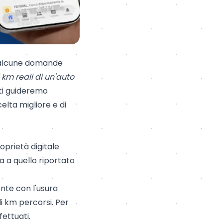
o alcune domande
km reali di un'auto
 ti guideremo
elta migliore e di
roprietà digitale
da a quello riportato
nte con l'usura
di km percorsi. Per
fettuati.