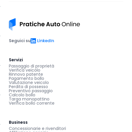
Pratiche auto online
LinkedIn
Seguici su
Servizi
Passaggio di proprietà
Verifica veicolo
Rinnovo patente
Pagamento bollo
Valutazione veicolo
Perdita di possesso
Preventivo passaggio
Calcolo bollo
Targa monopattino
Verifica bollo corrente
Business
Concessionarie e rivenditori