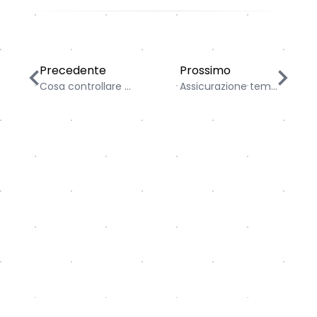
Cosa controllare quando si acquista un’auto usata: ec
Assicurazione temporane
Precedente
Prossimo
Cosa controllare ...
Assicurazione tem...