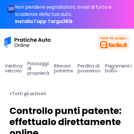
Non perdere segnalazioni, avvisi di furto e
scadenze della tua auto.
Installa l'app Targa360
Pratiche Auto Online
Passaggi
Verifica
Rinnovi
Perdita di
Pagamento
di
veicolo
patente
possesso
bollo
proprietà
Tutti gli articoli
Controllo punti patente:
effettualo direttamente
online