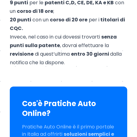
9 punti
per le
patenti C,D, CE, DE, KA e KB
con
un
corso di 18 ore
;
20 punti
con un
corso di 20 ore
per i
titolari di
CQC.
Invece, nel caso in cui dovessi trovarti
senza
punti sulla patente
, dovrai effettuare la
revisione
di quest’ultima
entro 30 giorni
dalla
notifica che la dispone.
Cos'è Pratiche Auto
Online?
Pratiche Auto Online è il primo portale
in Italia ad offrirti
soluzioni semplici e