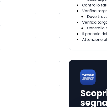
Controllo ta
Verifica targ
Dove trova
Verifica targ
Controllo t
Il pericolo d
Attenzione al
Scopri
segnal