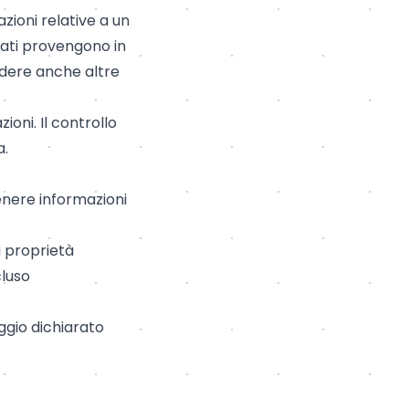
ioni relative a un
dati provengono in
udere anche altre
ioni. Il controllo
a.
enere informazioni
i proprietà
cluso
aggio dichiarato