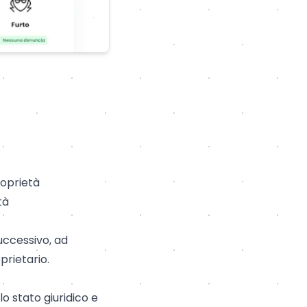
roprietà
tà
uccessivo, ad
prietario.
o stato giuridico e