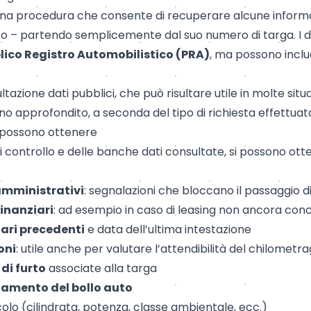
 una procedura che consente di recuperare alcune informaz
to – partendo semplicemente dal suo numero di targa. I 
lico Registro Automobilistico (PRA)
, ma possono incl
tazione dati pubblici, che può risultare utile in molte situaz
o approfondito, a seconda del tipo di richiesta effettuat
i possono ottenere
i controllo e delle banche dati consultate, si possono ott
amministrativi
: segnalazioni che bloccano il passaggio d
finanziari
: ad esempio in caso di leasing non ancora con
ari precedenti
e data dell’ultima intestazione
oni
: utile anche per valutare l’attendibilità del chilometr
di furto
associate alla targa
gamento del
bollo auto
colo (cilindrata, potenza, classe ambientale, ecc.)