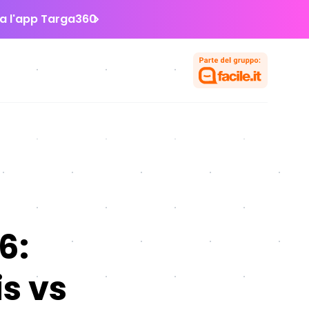
la l'app Targa360
6:
s vs