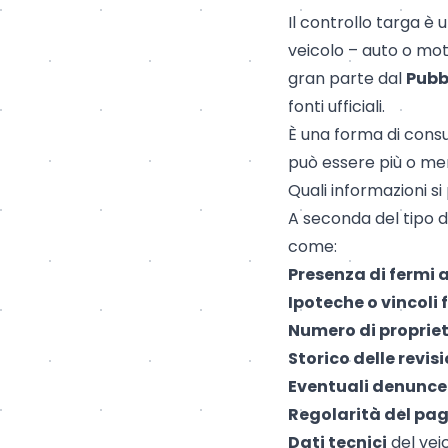
Il controllo targa è
veicolo – auto o mo
gran parte dal
Pubb
fonti ufficiali.
È una forma di consul
può essere più o men
Quali informazioni s
A seconda del tipo d
come:
Presenza di
fermi 
Ipoteche o vincoli 
Numero di propriet
Storico delle revisi
Eventuali denunce 
Regolarità del pa
Dati tecnici
del vei