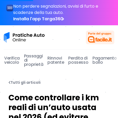
Non perdere segnalazioni, avvisi di furto e
scadenze della tua auto.
Installa l'app Targa360
Pratiche Auto Online
Passaggi
Verifica
Rinnovi
Perdita di
Pagamento
di
veicolo
patente
possesso
bollo
proprietà
Tutti gli articoli
Come controllare i km
reali di un’auto usata
nel 2026 (ed evitare