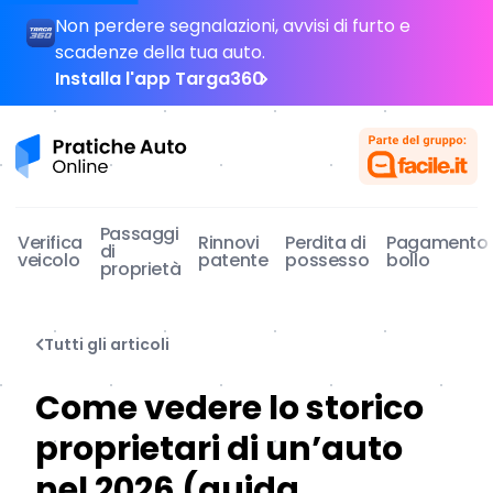
Non perdere segnalazioni, avvisi di furto e
scadenze della tua auto.
Installa l'app Targa360
Pratiche Auto Online
Passaggi
Verifica
Rinnovi
Perdita di
Pagamento
di
veicolo
patente
possesso
bollo
proprietà
Tutti gli articoli
Come vedere lo storico
proprietari di un’auto
nel 2026 (guida