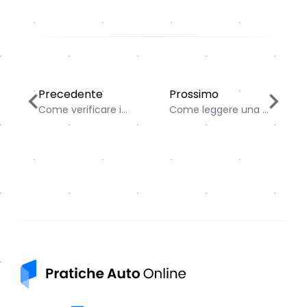
Come verificare il Bollo Auto pagato o non pagato on
Come leggere una visura 
Precedente
Prossimo
Come verificare i...
Come leggere una ...
Pratiche auto online