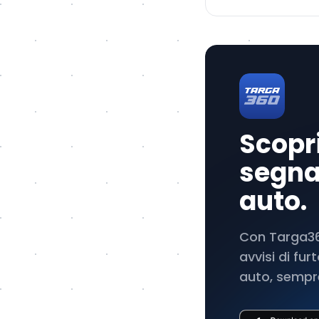
Scopri
segnal
auto.
Con Targa360
avvisi di fu
auto, sempre