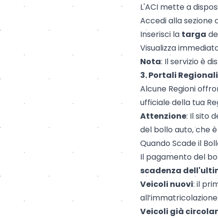
L'ACI mette a disposi
Accedi alla sezione 
Inserisci la
targa
del
Visualizza immediata
Nota
: Il servizio è
3. Portali Regionali
Alcune Regioni offron
ufficiale della tua Re
Attenzione
: Il sito
del bollo auto, che è
Quando Scade il Bol
Il pagamento del bo
scadenza dell'ult
Veicoli nuovi
: il p
all’immatricolazione
Veicoli già circola