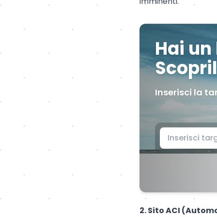
imminenti.
Hai un
Scopril
Inserisci la ta
2. Sito ACI (Automo