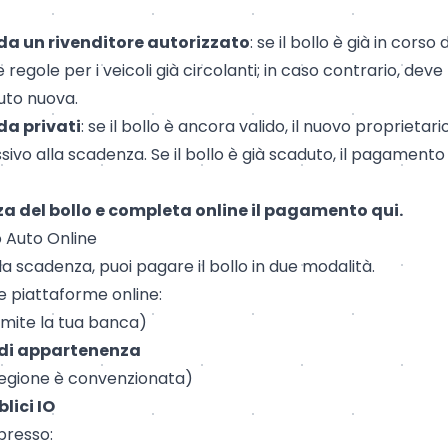
 da un rivenditore autorizzato
: se il bollo è già in corso d
 regole per i veicoli già circolanti; in caso contrario, dev
uto nuova.
da privati
: se il bollo è ancora valido, il nuovo proprietar
sivo alla scadenza. Se il bollo è già scaduto, il pagamento
za del bollo e completa online il pagamento
qui
.
o Auto Online
la scadenza, puoi pagare il bollo in due modalità.
e piattaforme online:
mite la tua banca)
 di appartenenza
Regione è convenzionata)
lici IO
presso: