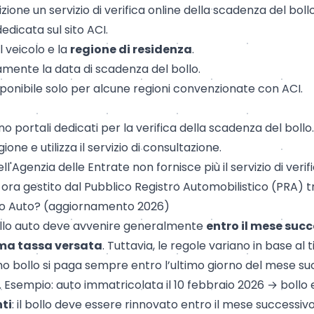
zione un servizio di verifica online della scadenza del bollo 
dedicata sul sito
ACI
.
 veicolo e la
regione di residenza
.
mente la data di scadenza del bollo.
 disponibile solo per alcune regioni convenzionate con ACI.
o portali dedicati per la verifica della scadenza del bollo.
gione e utilizza il servizio di consultazione.
 dell'Agenzia delle Entrate non fornisce più il servizio di ver
 ora gestito dal Pubblico Registro Automobilistico (PRA) tr
lo Auto? (aggiornamento 2026)
llo auto deve avvenire generalmente
entro il mese succ
ima tassa versata
. Tuttavia, le regole variano in base al t
rimo bollo si paga sempre entro l’ultimo giorno del mese s
. Esempio: auto immatricolata il 10 febbraio 2026 → bollo
nti
: il bollo deve essere rinnovato entro il mese successiv