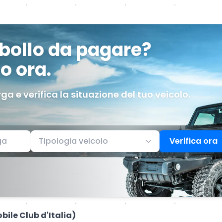
 bollo da pagare?
o ora.
rga e verifica la situazione del tuo veicolo.
Tipologia veicolo
Verifica ora
bile Club d'Italia)