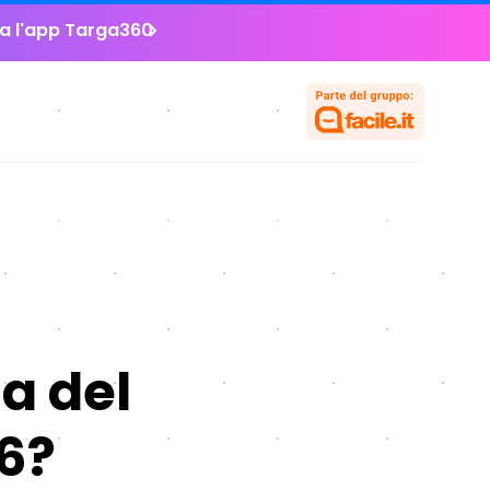
la l'app Targa360
a del
26?