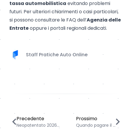
tassa automobilistica
evitando problemi
futuri. Per ulteriori chiarimenti o casi particolari,
si possono consultare le FAQ dell’
Agenzia delle
Entrate
oppure i portali regionali dedicati.
Staff Pratiche Auto Online
Neopatentato 2026: limitazioni, divieti e sanzioni
Quando pagare il bollo a
Precedente
Prossimo
Neopatentato 2026...
Quando pagare il ...