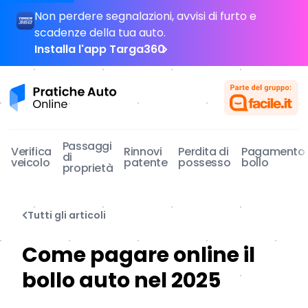
Non perdere segnalazioni, avvisi di furto e
scadenze della tua auto.
Installa l'app Targa360
Pratiche Auto Online
Passaggi
Verifica
Rinnovi
Perdita di
Pagamento
di
veicolo
patente
possesso
bollo
proprietà
Tutti gli articoli
Come pagare online il
bollo auto nel 2025