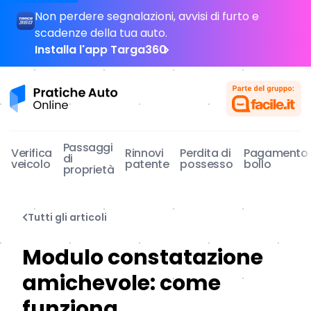
Non perdere segnalazioni, avvisi di furto e
scadenze della tua auto.
Installa l'app Targa360
Pratiche Auto Online
Passaggi
Verifica
Rinnovi
Perdita di
Pagamento
di
veicolo
patente
possesso
bollo
proprietà
Tutti gli articoli
Modulo constatazione
amichevole: come
funziona