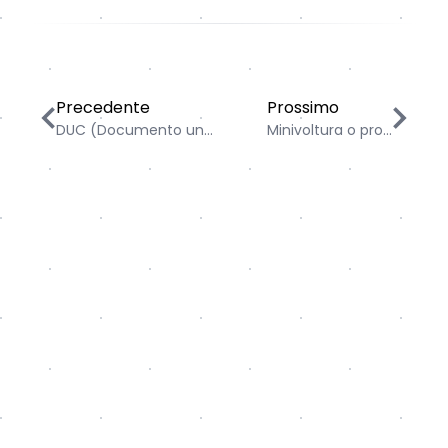
DUC (Documento unico di circolazione): cos'è, come ric
Minivoltura o procura 
Precedente
Prossimo
DUC (Documento un...
Minivoltura o pro...