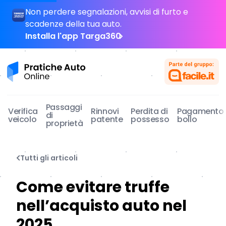
Non perdere segnalazioni, avvisi di furto e
scadenze della tua auto.
Installa l'app Targa360
Pratiche Auto Online
Passaggi
Verifica
Rinnovi
Perdita di
Pagamento
di
veicolo
patente
possesso
bollo
proprietà
Tutti gli articoli
Come evitare truffe
nell’acquisto auto nel
2025