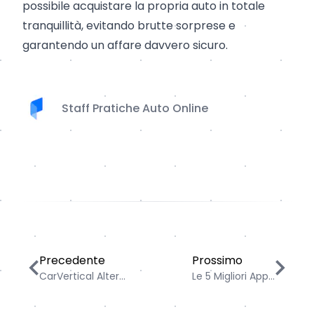
possibile acquistare la propria auto in totale
tranquillità, evitando brutte sorprese e
garantendo un affare davvero sicuro.
Staff Pratiche Auto Online
CarVertical Alternative: verifica la storia di un’auto u
Le 5 Migliori App per G
Precedente
Prossimo
CarVertical Alter...
Le 5 Migliori App...