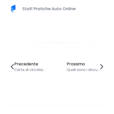
Staff Pratiche Auto Online
Carta di circolazione: cos’è e quando serve davvero
Quali sono i documenti 
Precedente
Prossimo
Carta di circolaz...
Quali sono i docu...