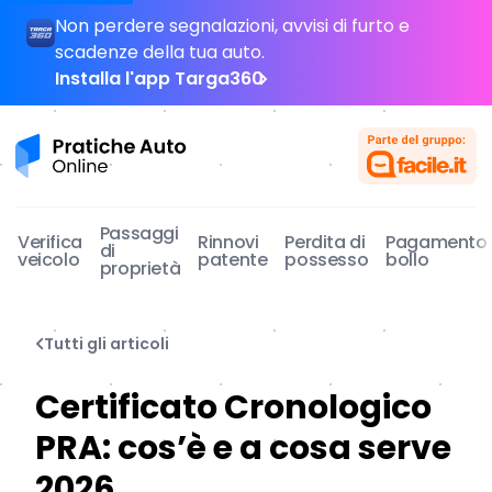
Non perdere segnalazioni, avvisi di furto e
scadenze della tua auto.
Installa l'app Targa360
Pratiche Auto Online
Passaggi
Verifica
Rinnovi
Perdita di
Pagamento
di
veicolo
patente
possesso
bollo
proprietà
Tutti gli articoli
Certificato Cronologico
PRA: cos’è e a cosa serve
2026