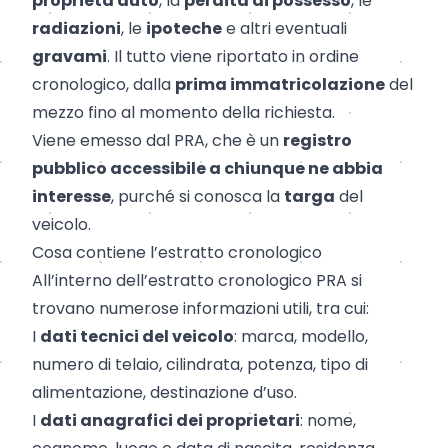
proprietà auto
, la
perdita di possesso
, le
radiazioni
, le
ipoteche
e altri eventuali
gravami
. Il tutto viene riportato in ordine
cronologico, dalla
prima immatricolazione
del
mezzo fino al momento della richiesta.
Viene emesso dal PRA, che è un
registro
pubblico accessibile a chiunque ne abbia
interesse
, purché si conosca la
targa
del
veicolo.
Cosa contiene l’estratto cronologico
All’interno dell’estratto cronologico PRA si
trovano numerose informazioni utili, tra cui:
I
dati tecnici del veicolo
: marca, modello,
numero di telaio, cilindrata, potenza, tipo di
alimentazione, destinazione d’uso.
I
dati anagrafici dei proprietari
: nome,