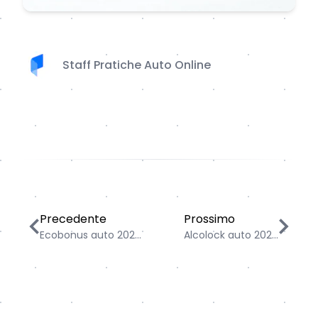
Staff Pratiche Auto Online
Ecobonus auto 2025: guida agli incentivi per chi camb
Alcolock auto 2025: cos
Precedente
Prossimo
Ecobonus auto 202...
Alcolock auto 202...