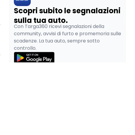
Scopri subito le segnalazioni
sulla tua auto.
Con Targa360 ricevi segnalazioni della
community, avvisi di furto e promemoria sulle
scadenze. La tua auto, sempre sotto
controllo.
© 2026
Pao SRL - P.IVA 05334480265
Privacy Policy
Cookie Policy
Termini e Condizioni
Pratiche Auto Online è parte del gruppo
|
Facile.it