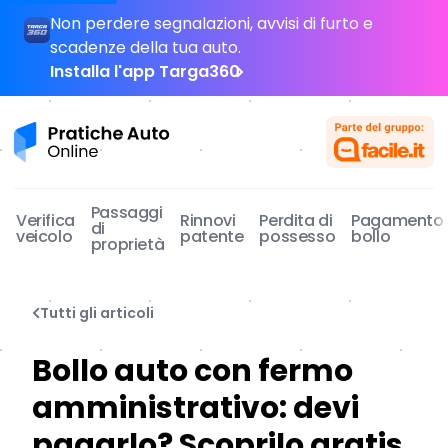
Non perdere segnalazioni, avvisi di furto e
scadenze della tua auto.
Installa l'app Targa360
Pratiche Auto Online
Passaggi
Verifica
Rinnovi
Perdita di
Pagamento
di
veicolo
patente
possesso
bollo
proprietà
Tutti gli articoli
Bollo auto con fermo
amministrativo: devi
pagarlo? Scoprilo gratis