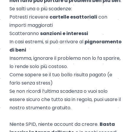
non farlo può portare a problemi ben più seri
.
Se salti una o più scadenze:
Potresti ricevere
cartelle esattoriali
con
importi maggiorati
Scatteranno
sanzioni e interessi
In casi estremi, si può arrivare al
pignoramento
di beni
Insomma, ignorare il problema non lo fa sparire,
lo rende solo più costoso.
Come sapere se il tuo bollo risulta pagato (e
farlo senza stress)
Se non ricordi l’ultima scadenza o vuoi solo
essere sicuro che tutto sia in regola, puoi usare il
nostro strumento gratuito.
Niente SPID, niente account da creare.
Basta