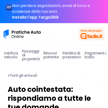
Non perdere segnalazioni, avvisi di furto e
scadenze della tua auto.
Installa l'app Targa360
Pratiche Auto Online
Passaggi
Verifica
Rinnovi
Perdita di
Pagamento
di
veicolo
patente
possesso
bollo
proprietà
Tutti gli articoli
Auto cointestata:
rispondiamo a tutte le
tue domande