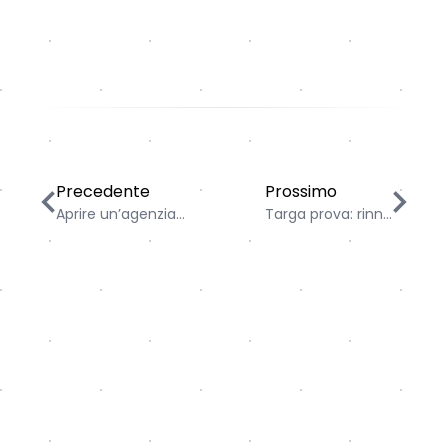
Aprire un’agenzia di pratiche auto: ecco quello che d
Targa prova: rinnovo, a
Precedente
Prossimo
Aprire un’agenzia...
Targa prova: rinn...