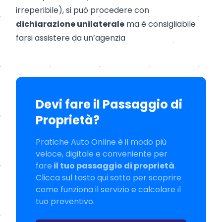
irreperibile), si può procedere con
dichiarazione unilaterale
ma è consigliabile
farsi assistere da un’agenzia
Devi fare il Passaggio di
Proprietà?
Pratiche Auto Online è il modo più
veloce, digitale e conveniente per
fare
il tuo passaggio di proprietà
.
Clicca sul tasto qui sotto per scoprire
come funziona il servizio e calcolare il
tuo preventivo.